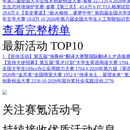
年第六届全国大学生技术创新创业大赛-省赛
127.1万
4
2026
生生态环境保护竞赛·省赛【第三关】
45.6万
6
FCTI人格测试
29.6万
8
【党史赛道】“薪火相传，逐梦中华” 第四届全国大学
年文学大赛
19.8万
10
2026年第六届全国大学生人工智能知识
查看完整榜单
最新活动
TOP10
1
【宣传活动】第五届”海豚杯“翻译大赛暨国际翻译人才选拔
【宣传大使招募】第五届“英才计划”大学生英语阅读大赛
1704
全国大学生Office办公应用能力大赛
1704
6
2026年第六届《
2026年“金爪奖”全国萌宠大赛
1952
8
“传承乡土，展望未来” 
创新创业大赛
2156
10
2026年国兴奖社会实践活动
2776
关注赛氪活动号
持续接收优质活动信息