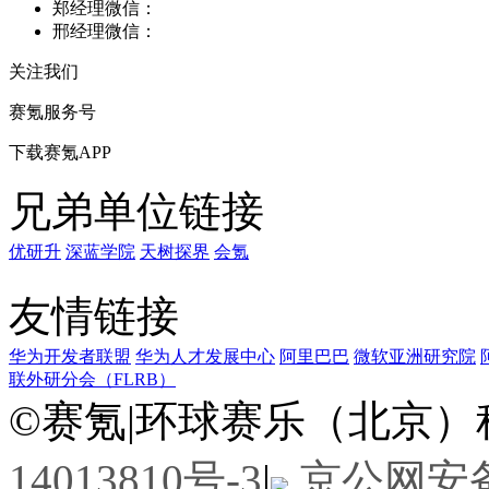
郑经理微信：
邢经理微信：
关注我们
赛氪服务号
下载赛氪APP
兄弟单位链接
优研升
深蓝学院
天树探界
会氪
友情链接
华为开发者联盟
华为人才发展中心
阿里巴巴
微软亚洲研究院
联外研分会（FLRB）
©
赛氪
|
环球赛乐（北京）
14013810号-3
|
京公网安备11