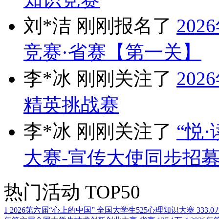
刘*洁 刚刚报名了
20
竞赛·省赛【第一关】
李*冰 刚刚关注了
20
精英挑战赛
李*冰 刚刚关注了
“悦
大赛-宣传大使同步招
热门活动
TOP50
1
2026第六届“心上的中国” 全国大学生525心理知识大赛
333.0