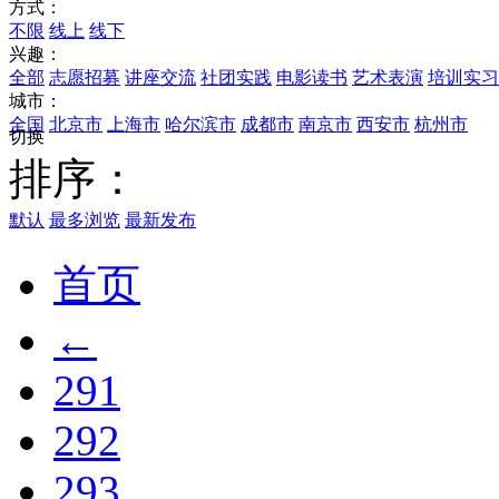
方式：
不限
线上
线下
兴趣：
全部
志愿招募
讲座交流
社团实践
电影读书
艺术表演
培训实习
城市：
全国
北京市
上海市
哈尔滨市
成都市
南京市
西安市
杭州市
切换
排序：
默认
最多浏览
最新发布
首页
←
291
292
293