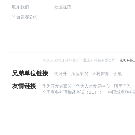
联系我们
社区规范
平台竞赛公约
©
2026
赛氪
|
环球赛乐（北京）科技有限公司
京ICP备1
兄弟单位链接
优研升
深蓝学院
天树探界
会氪
友情链接
华为开发者联盟
华为人才发展中心
阿里巴巴
全国商务外语翻译考试（BETT）
中国城商联外研