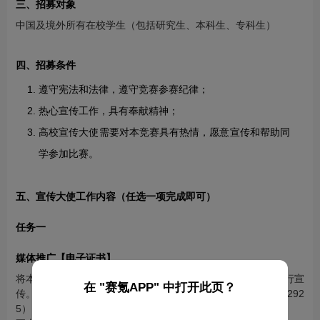
三、招募对象
中国及境外所有在校学生（包括研究生、本科生、专科生）
四、招募条件
遵守宪法和法律，遵守竞赛参赛纪律；
热心宣传工作，具有奉献精神；
高校宣传大使需要对本竞赛具有热情，愿意宣传和帮助同
学参加比赛。
五、宣传大使工作内容（任选一项完成即可）
任务一
媒体推广【电子证书】
将本次竞赛的相关图文发布至
小红书、知乎、微博、抖音
进行宣
在 "赛氪APP" 中打开此页？
传。截图反馈给组委会老师审核（组委会老师微信：1850221292
5）