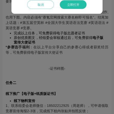
要求：1、至少三个平台；
取消
立即打开
2、要求截图时间需为发送后的12小时，时间清晰可见；
3、宣传字数不少于20字，文案不可重复，配图可自己制作,
也用下图。内容必须有“赛氪官网搜索大赛名称即可报名”。结尾加
上话题：#第五届空英杯 #全国大学生英语语法竞赛 #英语语法 #
英语竞赛 #竞赛。
完成以上任务，可免费获得电子版志愿者证书
原创优质图文，经组委会审核通过后，可免费获得
电子版
宣传大使证书
*参赛选手福利
：在以上平台分享自己的参赛心得或者获奖经历
等，可免费获得电子版宣传大使证书
-证书样图-
任务二
线下推广【电子版+纸质版证书】
线下物料宣传
1、联系组委会老师微信：18502212925（周老师），可申请领取
竞赛宣传海报2-3张，完成线下校内张贴并拍照反馈；