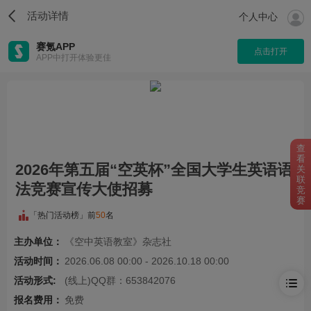
活动详情
个人中心
赛氪APP
点击打开
APP中打开体验更佳
查
看
2026年第五届“空英杯”全国大学生英语语
关
联
法竞赛宣传大使招募
竞
赛
「热门活动榜」前
50
名
主办单位：
《空中英语教室》杂志社
活动时间：
2026.06.08 00:00 - 2026.10.18 00:00
活动形式:
(线上)QQ群：653842076
报名费用：
免费