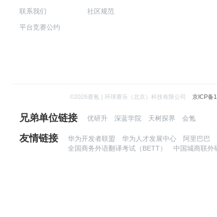
联系我们
社区规范
平台竞赛公约
©
2026
赛氪
|
环球赛乐（北京）科技有限公司
京ICP备1
兄弟单位链接
优研升
深蓝学院
天树探界
会氪
友情链接
华为开发者联盟
华为人才发展中心
阿里巴巴
全国商务外语翻译考试（BETT）
中国城商联外研