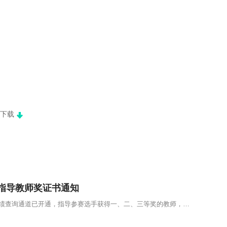
）
下载
秀指导教师奖证书通知
各指导教师： 2023年全国外语词汇大赛各组别个人成绩查询通道已开通，指导参赛选手获得一、二、三等奖的教师，可向组委会…