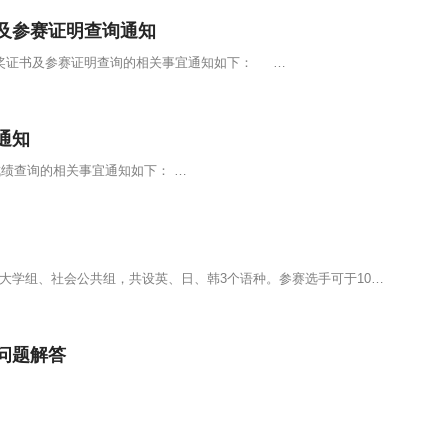
书及参赛证明查询通知
获奖证书及参赛证明查询的相关事宜通知如下： …
通知
绩查询的相关事宜通知如下： …
9月9日，2023年全国外语词汇大赛顺利举行。大赛分为大学组、社会公共组，共设英、日、韩3个语种。参赛选手可于10月10日起登录系统查询成绩和获奖情况。 …
问题解答