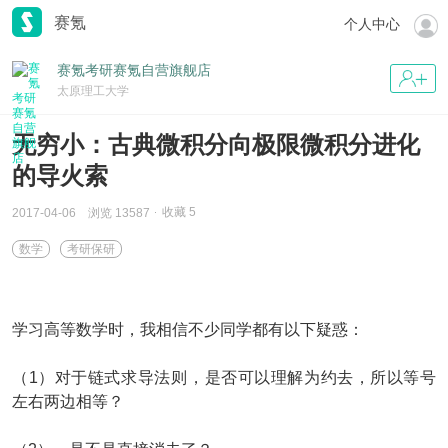
赛氪
个人中心
赛氪考研赛氪自营旗舰店
太原理工大学
无穷小：古典微积分向极限微积分进化
的导火索
收藏
5
2017-04-06
浏览 13587
数学
考研保研
学习高等数学时，我相信不少同学都有以下疑惑：
（1）对于链式求导法则
，是否可以理解为约去，所以等号
左右两边相等？