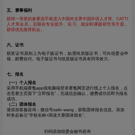
五、赛事福利
获得一等奖的参赛选手将进入中国外文界中国外语人才库、CATTI
人才库会员，后期在专业提升、实习、就业和课题研究等方面，
获得优先推荐机会。
六、证书
获奖证书原则上为电子版证书，如需纸质版证书，可向组委会申
领，邮费自付。电子版证书与纸质版证书具有同等效力。
七、报名
（一）个人报名
采用手机端赛氪app或电脑端登录赛氪网页进行线上个人报名，点
击竞赛主页面下“立即报名”，完成信息确认，缴费成功后即为报名
成功。
（二）团体报名
请添加客服咨询：微信号saikr-wang，获取团体报名信息。添加
时务必备注“学校名称+阅读大赛团体报名”。
扫码添加组委会秘书咨询