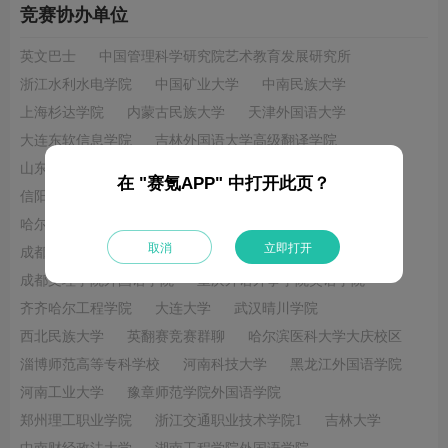
竞赛协办单位
英文巴士
中国管理科学研究院艺术教育发展研究所
浙江水利水电学院
中国矿业大学
中南民族大学
上海杉达学院
内蒙古民族大学
天津外国语大学
大连东软信息学院
吉林外国语大学高级翻译学院
山东航空学院
巢湖学院
南开大学
在 "赛氪APP" 中打开此页？
信阳学院英语俱乐部
延边大学
长春职业技术大学
哈尔滨工业大学
北京邮电大学
北京服装学院
取消
立即打开
成都文理学院无垠学科竞赛工作室
重庆对外经贸学院
成都文理学院外国语学院
重庆外语外事学院英语学院
齐齐哈尔工程学院
大连大学
武汉晴川学院
西北民族大学
英翻赛竞赛群聊
哈尔滨医科大学大庆校区
淄博师范高等专科学校
河南科技大学
黑龙江外国语学院
河南工业大学
豫章师范学院外国语学院
郑州理工职业学院
浙江交通职业技术学院1
吉林大学