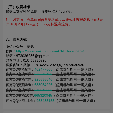
（三）收费标准
根据以支定收的原则，收费标准为48元/项。
注：
因需向主办单位同步参赛名单，故正式比赛报名截止前3天
(即10月23日12点起），不支持退赛退费。
八、联系方式
微信公众号：赛氪
官网：
https://www.saikr.com/vse/CATTIread/2024
邮箱：973036936@qq.com
咨询电话：010-63720798
客服咨询：微信：18142257292 QQ：973036936
官方QQ交流5群：
462477568
（点击群号即可一键入群）
官方QQ交流6群：
872640139
（点击群号即可一键入群）
官方QQ交流7群：
928535846
（点击群号即可一键入群）
官方QQ交流8群：
688054926
（点击群号即可一键入群）
官方QQ交流9群：
849912388
（点击群号即可一键入群）
官方QQ交流10群:
665320945
（点击群号即可一键入群）
官方QQ交流11群：
953435155
（点击群号即可一键入群）