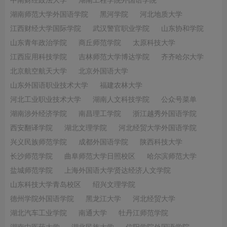
中南财经政法大学
湖南工程学院外国语学院
湖南师范大学外国语学院
黑河学院
河北地质大学
江西财经大学国际学院
武汉警官职业学院
山东协和学院
山东青年政治学院
商丘师范学院
太原科技大学
江西应用科技学院
吉林师范大学博达学院
齐齐哈尔大学
北京航空航天大学
北京外国语大学
山东外国语职业技术大学
福建农林大学
河北工业职业技术大学
湖南人文科技学院
公众号菜单
湖南涉外经济学院
南昌理工学院
浙江越秀外国语学院
西安翻译学院
湖北文理学院
河北经贸大学外国语学院
兴义民族师范学院
成都外国语学院
陕西科技大学
长沙师范学院
曲阜师范大学日照校区
哈尔滨师范大学
盐城师范学院
上海外国语大学贤达经济人文学院
山东科技大学青岛校区
绍兴文理学院
德州学院外国语学院
黑龙江大学
河北经贸大学
湖北汽车工业学院
南通大学
牡丹江师范学院