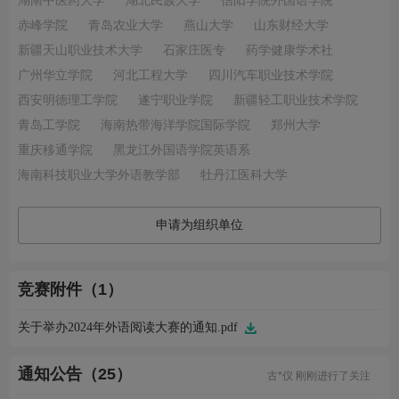
湖南中医药大学
湖北民族大学
信阳学院外国语学院
赤峰学院
青岛农业大学
燕山大学
山东财经大学
新疆天山职业技术大学
石家庄医专
药学健康学术社
广州华立学院
河北工程大学
四川汽车职业技术学院
西安明德理工学院
遂宁职业学院
新疆轻工职业技术学院
青岛工学院
海南热带海洋学院国际学院
郑州大学
重庆移通学院
黑龙江外国语学院英语系
海南科技职业大学外语教学部
牡丹江医科大学
申请为组织单位
竞赛附件（1）
关于举办2024年外语阅读大赛的通知.pdf
金*珍 刚刚完成了报名
朱*香 刚刚完成了报名
崔*美 刚刚完成了报名
通知公告（25）
古*仪 刚刚进行了关注
L*s 刚刚进行了关注