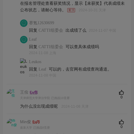
在报名管理处查看获奖情况，显示【未获奖】代表成绩未
公布状态，请耐心等待。
2024-10-31 天津
赛氪12630699
回复
出成绩了么
CATTI组委会
2024-11-07 中国
Leaf
回复
可以查具体成绩吗
CATTI组委会
2024-11-08 上海
Leukos
回复
可以的，去官网有成绩查询通道。
Leaf
2024-11-08 中国
王俭
0
天津师范大学津沽学院
已挑战10竞赛
为什么没出现成绩呢
2024-11-08 天津
Min俊
0
嘉泉大学
已挑战8竞赛