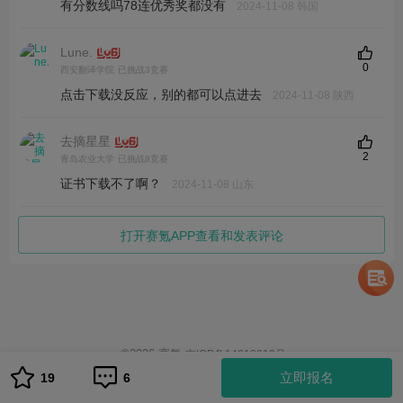
有分数线吗78连优秀奖都没有
2024-11-08 韩国
Lune.
0
西安翻译学院
已挑战3竞赛
点击下载没反应，别的都可以点进去
2024-11-08 陕西
去摘星星
2
青岛农业大学
已挑战8竞赛
证书下载不了啊？
2024-11-08 山东
打开赛氪APP查看和发表评论
©
2026
赛氪
京ICP备14013810号
1
立即报名
19
6
队伍管理