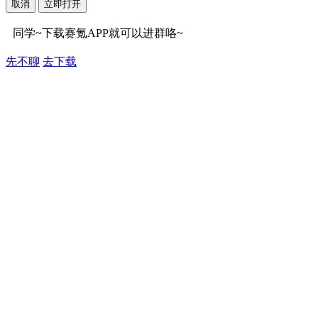
取消
立即打开
同学~下载赛氪APP就可以进群咯~
先不聊
去下载