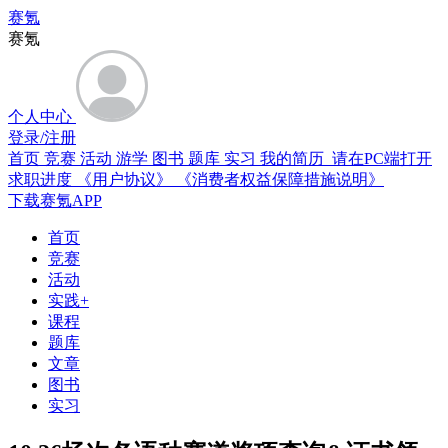
赛氪
赛氪
个人中心
登录/注册
首页
竞赛
活动
游学
图书
题库
实习
我的简历 请在PC端打开
求职进度
《用户协议》
《消费者权益保障措施说明》
下载赛氪APP
首页
竞赛
活动
实践+
课程
题库
文章
图书
实习