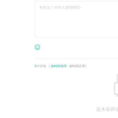
有想法？来和大家聊聊吧~
0
个讨论 （
按时间倒序
·
按时间正序
）
还木有评