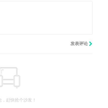
论，赶快抢个沙发！