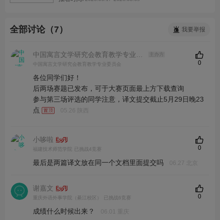
全部讨论（7）
我要举报
中国寓言文学研究会教育教学专业委员会
主办方
0
中国寓言文学研究会教育教学专业委员会
各位同学们好！
后两场赛题已发布，可于大赛页面最上方下载查询
参与第三场评选的同学注意，译文提交截止5月29日晚23
点
05.26 陕西
小哆啦
0
福建技术师范学院
已挑战4竞赛
最后是两篇译文放在同一个文档里面提交吗
06.27 北京
谢嘉文
0
重庆外语外事学院（綦江校区）
已挑战6竞赛
成绩什么时候出来？
06.01 重庆