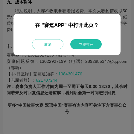
九、成本弥补
特别说明，大赛不收取参赛者报名费。本次大赛酌情收取50
元/人成本费，包括但不限于专家组织聘请费、专家组命题费，纸
质版盖章证书费用等（包含证书设计、打印、制作及物流邮寄等
在 "赛氪APP" 中打开此页？
费用的支出）。
取消
立即打开
十、联系方式
赛事咨询：13022927199（微信同号）
赛事问题反馈：13022927199（电话）2892885347@qq.com
（邮箱）
【中-日互译】竞赛通知群：
1084301476
【志愿者群】：
621707244
注：赛事负责人工作时间为周一至周五每天9:30-18:30，其余时
间若未及时回复信息还请谅解，看到后会第一时间进行回复
更多“中国故事大赛·双语中国”​赛事咨询内容可关注下方赛事公众
号