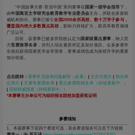
“中国故事大赛·双语中国”系列赛事在
国家一级学会指导
下，
由
中国寓言文学研究会教育教学专业委员会
主办，并联合多家权
威机构协办。赛事已吸引
全国2000余所高校、数十万学子参与，
覆盖国内绝大多数重点高校
，影响力持续扩大，获高等教育领域
广泛认可。
目前，该赛事已被多所院校认定为
国家级重点赛事
，纳入官
方
竞赛推荐名录
，并列入综合素质评定及加分项目。众多参赛学
生借此获得国家奖学金等荣誉，赛事成绩也成为保研升学的重要
加分依据。
点击跳转：
赛事常见报考问题解答（必看）
|
主办方简介
|
协办单
位简介
|
大赛专家团名单
|
重点参赛院校名单（持续更新中...）
|
高校权威报道（持续更新中...）
*本赛事主办单位可为组织报名院校加盖获奖证明
参赛须知
1、本届赛事下设四个赛道可选，其余赛道报名可点击下方链接
赛道一：中-英互译
https://www.saikr.com/vse/2026/CESD