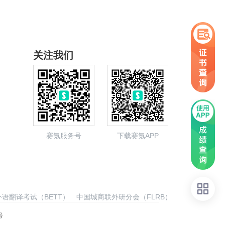
关注我们
赛氪服务号
下载赛氪APP
语翻译考试（BETT）
中国城商联外研分会（FLRB）
号