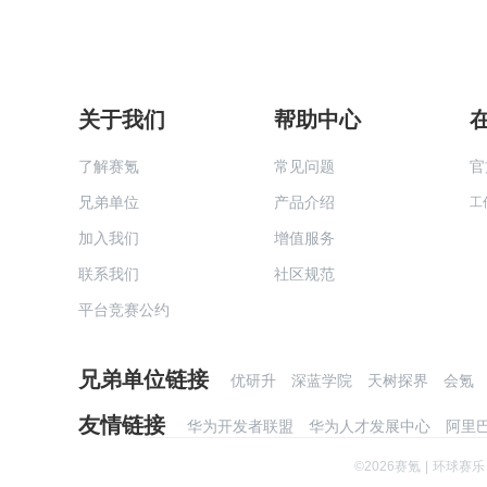
关于我们
帮助中心
了解赛氪
常见问题
官
兄弟单位
产品介绍
工
加入我们
增值服务
联系我们
社区规范
平台竞赛公约
兄弟单位链接
优研升
深蓝学院
天树探界
会氪
友情链接
华为开发者联盟
华为人才发展中心
阿里
©
2026
赛氪
|
环球赛乐