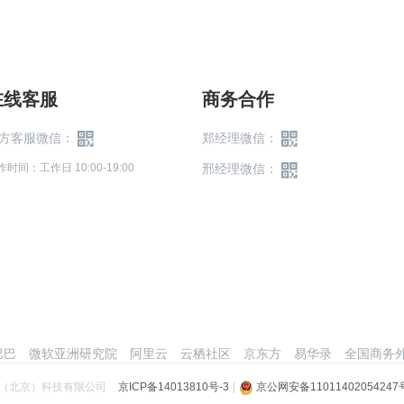
在线客服
商务合作
方客服微信：
郑经理微信：
作时间：工作日 10:00-19:00
邢经理微信：
巴巴
微软亚洲研究院
阿里云
云栖社区
京东方
易华录
全国商务外
（北京）科技有限公司
京ICP备14013810号-3
|
京公网安备11011402054247