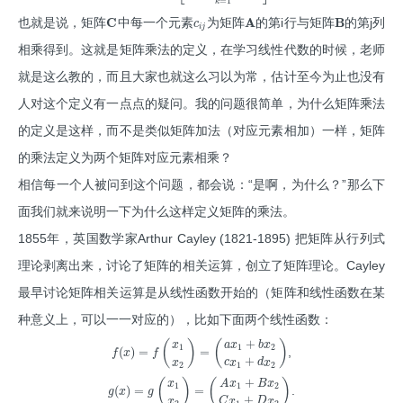
=
1
k
C
A
B
c
也就是说，矩阵
中每一个元素
为矩阵
的第i行与矩阵
的第j列
i
j
相乘得到。这就是矩阵乘法的定义，在学习线性代数的时候，老师
就是这么教的，而且大家也就这么习以为常，估计至今为止也没有
人对这个定义有一点点的疑问。我的问题很简单，为什么矩阵乘法
的定义是这样，而不是类似矩阵加法（对应元素相加）一样，矩阵
的乘法定义为两个矩阵对应元素相乘？
相信每一个人被问到这个问题，都会说：“是啊，为什么？”那么下
面我们就来说明一下为什么这样定义矩阵的乘法。
1855年，英国数学家Arthur Cayley (1821-1895) 把矩阵从行列式
理论剥离出来，讨论了矩阵的相关运算，创立了矩阵理论。Cayley
最早讨论矩阵相关运算是从线性函数开始的（矩阵和线性函数在某
种意义上，可以一一对应的），比如下面两个线性函数：
+
(
)
(
)
x
a
x
b
x
1
1
2
(
)
=
=
f
x
f
,
+
x
c
x
d
x
2
1
2
+
(
)
(
)
x
A
x
B
x
1
1
2
(
)
=
=
g
x
g
.
+
x
C
x
D
x
2
1
2