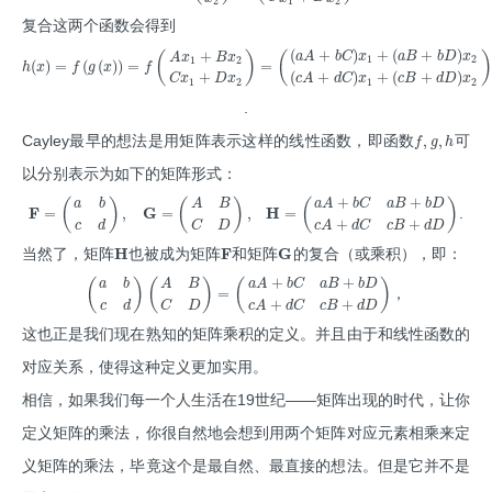
复合这两个函数会得到
(
+
)
+
(
+
)
+
(
)
(
)
a
A
b
C
x
a
B
b
D
x
A
x
B
x
1
2
1
2
(
)
=
(
(
)
)
=
=
h
x
f
g
x
f
+
(
+
)
+
(
+
)
C
x
D
x
c
A
d
C
x
c
B
d
D
x
1
2
1
2
.
,
,
f
g
h
Cayley最早的想法是用矩阵表示这样的线性函数，即函数
可
以分别表示为如下的矩阵形式：
+
+
(
)
(
)
(
)
a
b
A
B
a
A
b
C
a
B
b
D
F
G
H
=
,
=
,
=
.
+
+
c
d
C
D
c
A
d
C
c
B
d
D
H
F
G
当然了，矩阵
也被成为矩阵
和矩阵
的复合（或乘积），即：
+
+
(
)
(
)
(
)
a
b
A
B
a
A
b
C
a
B
b
D
=
，
+
+
c
d
C
D
c
A
d
C
c
B
d
D
这也正是我们现在熟知的矩阵乘积的定义。并且由于和线性函数的
对应关系，使得这种定义更加实用。
相信，如果我们每一个人生活在19世纪——矩阵出现的时代，让你
定义矩阵的乘法，你很自然地会想到用两个矩阵对应元素相乘来定
义矩阵的乘法，毕竟这个是最自然、最直接的想法。但是它并不是