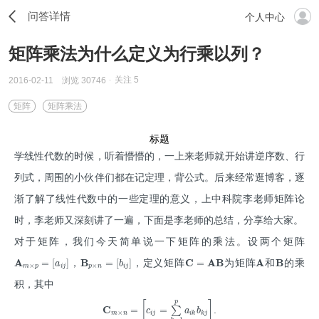
问答详情
个人中心
矩阵乘法为什么定义为行乘以列？
关注
5
2016-02-11
浏览 30746
矩阵
矩阵乘法
标题
学线性代数的时候，听着懵懵的，一上来老师就开始讲逆序数、行
列式，周围的小伙伴们都在记定理，背公式。后来经常逛博客，逐
渐了解了线性代数中的一些定理的意义，上中科院李老师矩阵论
时，李老师又深刻讲了一遍，下面是李老师的总结，分享给大家。
对于矩阵，我们今天简单说一下矩阵的乘法。设两个矩阵
A
B
C
A
B
A
B
=
[
]
=
[
]
=
a
b
，
，定义矩阵
为矩阵
和
的乘
×
×
m
p
i
j
p
n
i
j
积，其中
[
p
]
C
=
=
∑
c
a
b
.
×
m
n
i
j
i
k
k
j