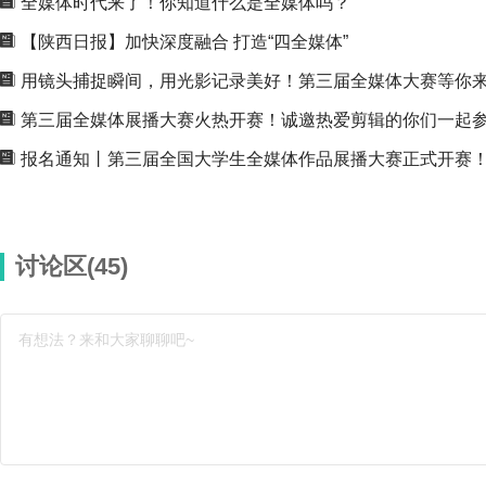
全媒体时代来了！你知道什么是全媒体吗？
【第一批志愿者名单公布】第三届全国大学生全媒体作
【陕西日报】加快深度融合 打造“四全媒体”
关于志愿者证书相关问题： Q : 已经截图给老师，为什么名单上没有我？ A 
用镜头捕捉瞬间，用光影记录美好！第三届全媒体大赛等你
2024.03.13 10:12
第三届全媒体展播大赛火热开赛！诚邀热爱剪辑的你们一起参
【往届优秀作品展示】2022年全国大学生全媒体作品展
报名通知丨第三届全国大学生全媒体作品展播大赛正式开赛
2024.03.12 12:23
讨论区(
45
)
【往届优秀作品展示】2022年全国大学生全媒体作品展
有想法？来和大家聊聊吧~
2024.03.12 12:19
【志愿者报名流程】第三届全国大学生全媒体作品展播
第三届全国大学生全媒体作品展播大赛 志愿者报名流程 一、志愿者报名官网 https://www
2024.02.07 12:26