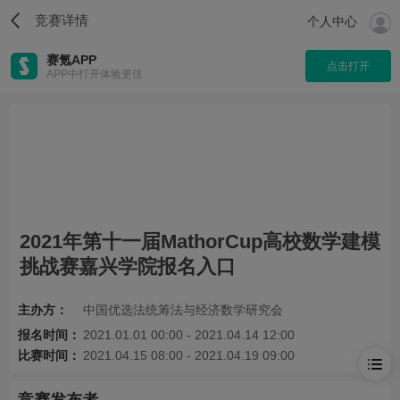
竞赛详情
个人中心
赛氪APP
点击打开
APP中打开体验更佳
2021年第十一届MathorCup高校数学建模
挑战赛嘉兴学院报名入口
主办方：
中国优选法统筹法与经济数学研究会
报名时间：
2021.01.01 00:00 - 2021.04.14 12:00
比赛时间：
2021.04.15 08:00 - 2021.04.19 09:00