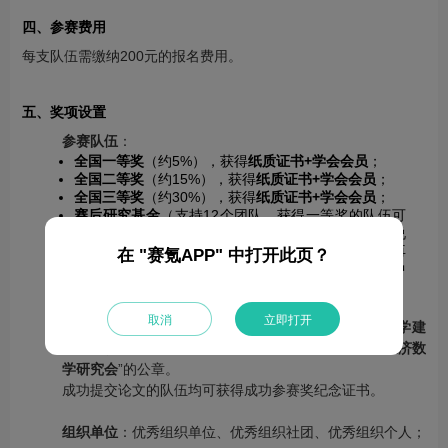
四、参赛费用
每支队伍需缴纳200元的报名费用。
五、奖项设置
参赛队伍
：
全国一等奖
（约5%），获得
纸质证书+学会会员
；
全国二等奖
（约15%），获得
纸质证书+学会会员
；
全国三等奖
（约30%），获得
纸质证书+学会会员
；
赛后研究基金
（支持12个团队，获得一等奖的队伍可
以申请参加赛后研究，组委会根据竞赛成绩和申请说
明书进行评选，入围团队可先获得部分启动资金，再
在 "赛氪APP" 中打开此页？
根据研究成果支持
3000-10000元
的研究经费，并从中
选拔
4支队伍
获得“
MathorCup”奖杯
）
取消
立即打开
获奖证书冠名为“
2021年第十一届MathorCup高校数学建
模挑战赛
”荣誉证书，同时加盖“
中国优选法统筹法与经济数
学研究会
”的公章。
成功提交论文的队伍均可获得成功参赛奖纪念证书。
组织单位
：优秀组织单位、优秀组织社团、优秀组织个人；