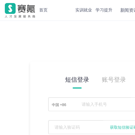
新闻资
首页
实训就业
学习提升
短信登录
账号登录
获取短信验证