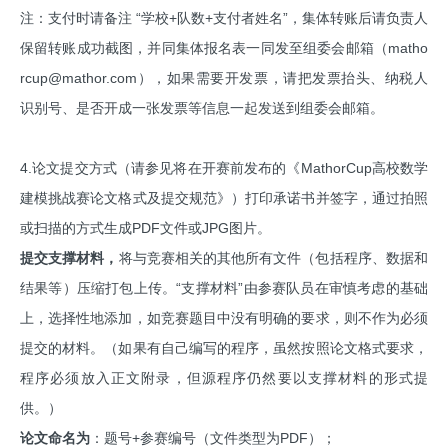
注：支付时请备注 “学校+队数+支付者姓名”，集体转账后请负责人
保留转账成功截图，并同集体报名表一同发至组委会邮箱（matho
rcup@mathor.com），如果需要开发票，请把发票抬头、纳税人
识别号、是否开成一张发票等信息一起发送到组委会邮箱。
4.论文提交方式（请参见将在开赛前发布的《MathorCup高校数学
建模挑战赛论文格式及提交规范》）打印承诺书并签字，通过拍照
或扫描的方式生成PDF文件或JPG图片。
提交支撑材料，
将与竞赛相关的其他所有文件（包括程序、数据和
结果等）压缩打包上传。“支撑材料”由参赛队员在审慎考虑的基础
上，选择性地添加，如竞赛题目中没有明确的要求，则不作为必须
提交的材料。（如果有自己编写的程序，虽然按照论文格式要求，
程序必须放入正文附录，但源程序仍然要以支撑材料的形式提
供。）
论文命名为
：题号+参赛编号（文件类型为PDF）；