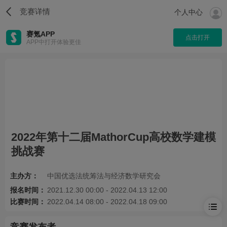
竞赛详情
个人中心
赛氪APP
点击打开
APP中打开体验更佳
2022年第十二届MathorCup高校数学建模
挑战赛
主办方：
中国优选法统筹法与经济数学研究会
报名时间：
2021.12.30 00:00 - 2022.04.13 12:00
比赛时间：
2022.04.14 08:00 - 2022.04.18 09:00