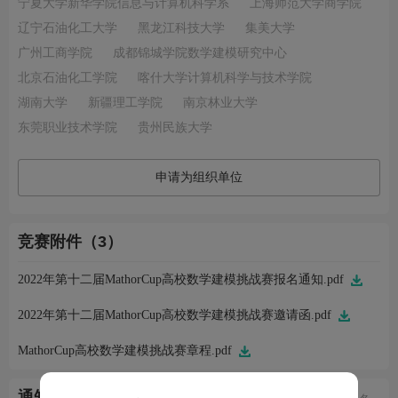
宁夏大学新华学院信息与计算机科学系
上海师范大学商学院
辽宁石油化工大学
黑龙江科技大学
集美大学
广州工商学院
成都锦城学院数学建模研究中心
北京石油化工学院
喀什大学计算机科学与技术学院
湖南大学
新疆理工学院
南京林业大学
东莞职业技术学院
贵州民族大学
申请为组织单位
竞赛附件（3）
2022年第十二届MathorCup高校数学建模挑战赛报名通知.pdf
胡*勉 刚刚完成了报名
董*汝 刚刚完成了报名
张*瑞 刚刚完成了报名
2022年第十二届MathorCup高校数学建模挑战赛邀请函.pdf
刘*鸽 刚刚进行了关注
段*富 刚刚进行了关注
MathorCup高校数学建模挑战赛章程.pdf
马*瞳 刚刚完成了报名
张*一 刚刚完成了报名
马*摇 刚刚完成了报名
通知公告（38）