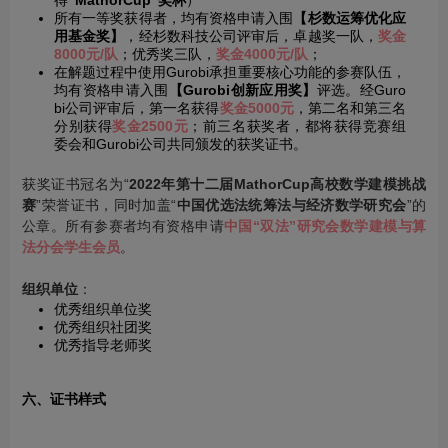
得
“MathorCup”奖杯
）
所有一等奖获得者，均有资格申请入围
【杉数运筹优化应
用基金奖】
，经杉数科技公司评审后，卓越奖一队，
奖金
8000元/队
；优秀奖三队，
奖金4000元/队
；
在解题过程中使用Gurobi承担重要核心功能的参赛队伍，
均有资格申请入围
【Gurobi创新应用奖】
评选。经Guro
bi公司评审后，第一名获得
奖金5000元
，第二名和第三名
分别获得
奖金2500元
；前三名获奖者，都将获得竞赛组
委会和Gurobi公司共同颁发的获奖证书。
获奖证书冠名为“
2022年第十二届MathorCup高校数学建模挑战
赛
”荣誉证书，同时加盖“
中国优选法统筹法与经济数学研究会
”的
公章。所有参赛者均有资格申请
中国“双法”研究会数学建模与算
法分会学生会员
。
组织单位
：
优秀组织单位奖
优秀组织社团奖
优秀指导老师奖
六、证书样式