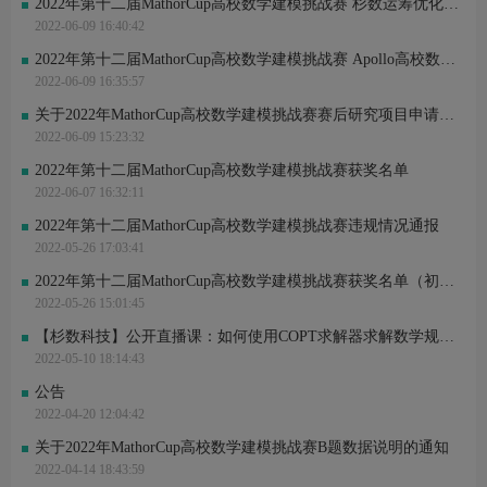
2022年第十二届MathorCup高校数学建模挑战赛 杉数运筹优化应用基金奖
2022-06-09 16:40:42
2022年第十二届MathorCup高校数学建模挑战赛 Apollo高校数学建模创新奖
2022-06-09 16:35:57
关于2022年MathorCup高校数学建模挑战赛赛后研究项目申请的通知
2022-06-09 15:23:32
2022年第十二届MathorCup高校数学建模挑战赛获奖名单
2022-06-07 16:32:11
2022年第十二届MathorCup高校数学建模挑战赛违规情况通报
2022-05-26 17:03:41
2022年第十二届MathorCup高校数学建模挑战赛获奖名单（初稿）公示
2022-05-26 15:01:45
【杉数科技】公开直播课：如何使用COPT求解器求解数学规划模型
2022-05-10 18:14:43
公告
2022-04-20 12:04:42
关于2022年MathorCup高校数学建模挑战赛B题数据说明的通知
2022-04-14 18:43:59