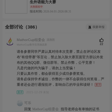
生外语能力大赛
火热报名中
报名时间:
2026.04.01-2026.08.31
全部讨论（386）
我要举报
MathorCup组委会
主办方
22
MathorCup数学应用挑战赛
请各参赛同学严肃认真对待本次竞赛，禁止在评论区发
布“有偿带赛“等言论，禁止加入除大赛页面官方群以外发
布的其他QQ群、微信群等。禁止作弊，公平竞赛！
凡是代做的均为骗子，请勿上当受骗！
只要认真作答，都会获得至少成功参赛奖项。
请务必保持学术诚信，作弊的一律不会获得任何奖项，严
重者还会进行通报批评，影响自己的毕业和读研！
2021-12-29 未知
可乐
回复
指导老师会有单独的证书
MathorCup组委会