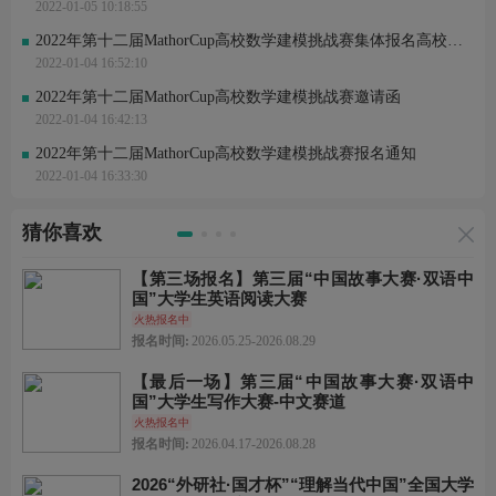
2022-01-05 10:18:55
2022年第十二届MathorCup高校数学建模挑战赛集体报名高校须知
2022-01-04 16:52:10
2022年第十二届MathorCup高校数学建模挑战赛邀请函
2022-01-04 16:42:13
2022年第十二届MathorCup高校数学建模挑战赛报名通知
2022-01-04 16:33:30
猜你喜欢
【第三场报名】第三届“中国故事大赛·双语中
国”大学生英语阅读大赛
火热报名中
报名时间:
2026.05.25-2026.08.29
【最后一场】第三届“中国故事大赛·双语中
国”大学生写作大赛-中文赛道
火热报名中
报名时间:
2026.04.17-2026.08.28
2026“外研社·国才杯”“理解当代中国”全国大学