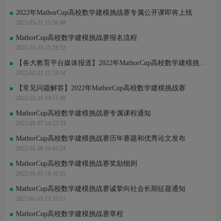
2022年MathorCup高校数学建模挑战赛专属公开课即将上线
2022-03-31 15:59:48
MathorCup高校数学建模挑战赛报名流程
2022-03-18 15:18:32
【各大教育平台媒体报道】2022年MathorCup高校数学建模挑战赛
2022-02-21 11:19:34
【常见问题解答】2022年MathorCup高校数学建模挑战赛
2022-02-16 14:57:49
MathorCup高校数学建模挑战赛专属课程通知
2022-01-07 14:23:33
MathorCup高校数学建模挑战赛历年赛题和优秀论文发布
2022-01-06 10:43:24
MathorCup高校数学建模挑战赛奖励细则
2022-01-05 18:16:15
MathorCup高校数学建模挑战赛诚挚向社会长期征题通知
2022-01-05 11:33:13
MathorCup高校数学建模挑战赛章程