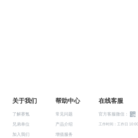
关于我们
帮助中心
在线客服
了解赛氪
常见问题
官方客服微信：
兄弟单位
产品介绍
工作时间：工作日 10:00-
加入我们
增值服务