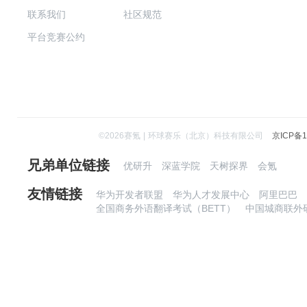
联系我们
社区规范
平台竞赛公约
©
2026
赛氪
|
环球赛乐（北京）科技有限公司
京ICP备1
兄弟单位链接
优研升
深蓝学院
天树探界
会氪
友情链接
华为开发者联盟
华为人才发展中心
阿里巴巴
全国商务外语翻译考试（BETT）
中国城商联外研