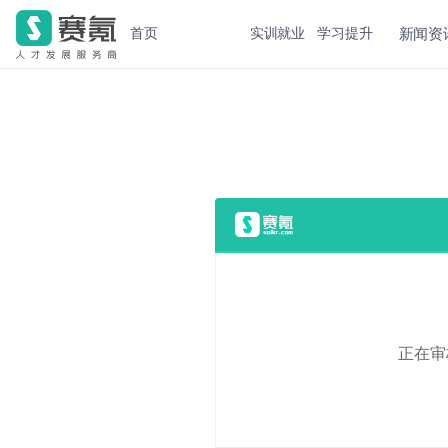
新闻资
首页
实训就业
学习提升
正在审