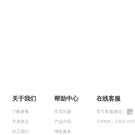
关于我们
帮助中心
在线客服
了解赛氪
常见问题
官方客服微信：
兄弟单位
产品介绍
工作时间：工作日 10:00-
加入我们
增值服务