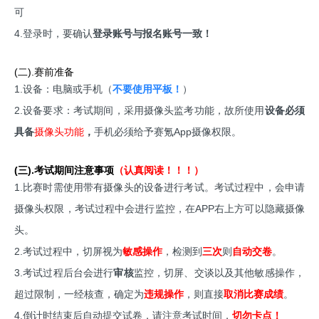
可
4.登录时，要确认
登录账号与报名账号一致！
(二).赛前准备
1.设备：电脑或手机（
不要使用平板！
）
2.设备要求：​考试期间，采用摄像头监考功能，故所使用
设备必须
具备
摄像头功能
，
手机必须给予赛氪App摄像权限。
(三).考试期间
注意事项
（认真阅读！！！）
1.比赛时需使用带有摄像头的设备进行考试。考试过程中，会申请
摄像头权限，考试过程中会进行监控，在APP右上方可以隐藏摄像
头。
2.考试过程中，切屏视为
敏感操作
，检测到
三次
则
自动交卷
。
3.考试过程后台会进行
审核
监控，切屏、交谈以及其他敏感操作，
超过限制，一经核查，确定为
违规操作
，则直接
取消比赛成绩
。
4.倒计时结束后自动提交试卷，请注意考试时间，
切勿卡点！