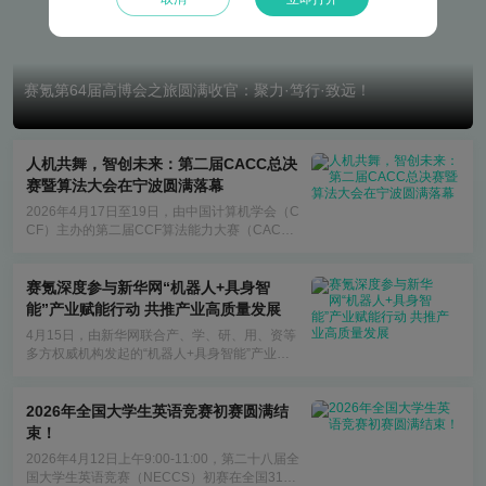
赛氪第64届高博会之旅圆满收官：聚力·笃行·致远！
人机共舞，智创未来：第二届CACC总决
赛暨算法大会在宁波圆满落幕
2026年4月17日至19日，由中国计算机学会（C
CF）主办的第二届CCF算法能力大赛（CAC
C）总决赛及算法大会在浙江宁波海曙区成功举
行。
赛氪深度参与新华网“机器人+具身智
能”产业赋能行动 共推产业高质量发展
4月15日，由新华网联合产、学、研、用、资等
多方权威机构发起的“机器人+具身智能”产业赋
能行动，在北京新华社国家金融信息大厦正式启
动。
2026年全国大学生英语竞赛初赛圆满结
束！
2026年4月12日上午9:00-11:00，第二十八届全
国大学生英语竞赛（NECCS）初赛在全国31个