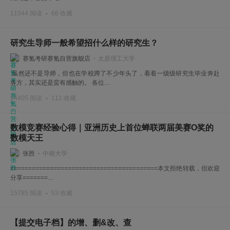
11044 阅读
66 收藏
研究生导师一般希望招什么样的研究生？
赛氪考研赛氪自营旗舰店
太原理工大学
虽然还不是导师，但也在学校蹲了不少年头了，看着一级级研究生毕业奔赴
各方，其实还是蛮有感触的。 各位…
14405 阅读
111 收藏
数模竞赛经验心得｜亚洲历史上首位蝉联两届美赛O奖的
数模天王
张胜
中南大学
=========================================本文拒绝转载，但欢迎
分享=======…
15785 阅读
53 收藏
【提交电子档】的增、删&改、查