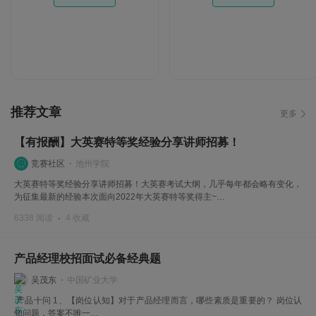
推荐文章
更多
【有报酬】大英赛特等奖经验分享讲师招募！
竞赛社区
池州学院
大英赛特等奖经验分享讲师招募！大英赛考试大纲，几乎每年都会略有变化，
为征集最新的经验本次面向2022年大英赛特等奖得主~…
6338 阅读
4 收藏
产品经理校招面试必备经典题
吴茂东
中国矿业大学
产品十问 1、【岗位认知】对于产品经理而言，哪些素质是重要的？ 岗位认
知问题，答案不唯一…