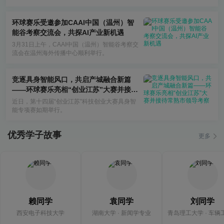
省级赛区约1300余所高校同步开考。
环球赛乐受邀参加CAAI中国（温州）智
能谷考察交流会，共探AI产业新机遇
3月31日上午，CAAI中国（温州）智能谷考察交
流会在温州海外传播中心顺利举行。
竞逐具身智能风口，共启产城融合新篇
——环球赛乐亮相“创业江苏”大赛并接待
常熟市领导考察
近日，第十四届“创业江苏”科技创业大赛具身智
能专项赛如期举行。
优秀学子故事
更多
赖同学
袁同学
刘同学
西安电子科技大学
湖南大学 · 新闻学专业