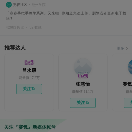
竞赛社区
池州学院
「赛赛手把手教学系列」又来啦~你知道怎么上传、删除或者更新电子档
吗？
42983 阅读
52 收藏
推荐达人
更多
吕永康
能量值 17.2万
张慧怡
赛氪1
关注Ta
能量值 11.1万
能量
关注Ta
关注『赛氪』新媒体帐号