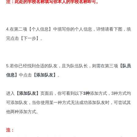
注：此处的学校名称填写你本人的学校名称即可。
4.在第二项【个人信息】中填写你的个人信息，详情请看下图，填
完点击【下一步】。
5.若你已经找到合适的队友，且为队伍队长，则需在第三项
【队员
信息】
中点击
【添加队友】
。
进入
【添加队友】
页面后，你可看到以下
3种
添加方式，3种方式均
可添加队友，当你使用某一种方式无法成功添加队友时，可尝试其
他两种添加方式。
注：