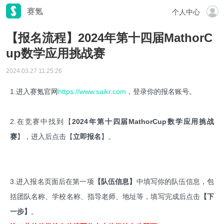
赛氪
个人中心
【报名流程】2024年第十四届MathorC
up数学应用挑战赛
2024.03.27 11:25:26
1.进入赛氪官网
https://www.saikr.com
，登录你的报名账号。
2.在竞赛中找到【
2024年第十四届MathorCup数学应用挑战
赛
】，进入后点击【
立即报名
】。
3.进入报名页面后在第一项
【队伍信息】
中填写你的队伍信息，包
括团队名称、学校名称、指导老师、地址等，填写完成后点击
【下
一步】
。