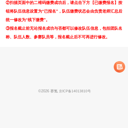
②扫描页面中的二维码缴费成功后，请点击下方【已缴费报名】按
钮将队伍信息设置为“已报名”，队伍缴费状态会由负责老师汇总后
统一修改为“线下缴费”。
③报名截止前无论报名成功与否都可以修改队伍信息，包括团队名
称、队伍人数、参赛队员等，报名截止后不可再进行修改。
©
2026
赛氪
京ICP备14013810号