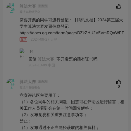
算法大赛
主办方
1
算法大赛组委会
需要开票的同学可进行登记：【腾讯文档】2024第三届大
学生算法大赛发票信息登记
https://docs.qq.com/form/page/DZkZHU2V5VmRQaWFF
2024-09-27 天津
·H·
回复
不开发票的话有证书吗
算法大赛
2024-10-09 中国
算法大赛
主办方
0
算法大赛组委会
竞赛评论区主要用于：
（1）各位同学的相关问题、困惑可在评论区进行留言，相
关工作人员看到会在第一时间回复解答；
（2）发布竞赛相关重要注意事项等；
禁止：
（1）发布通过不正当途径获取的相关资料；