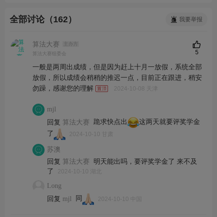
全部讨论（162）
我要举报
算法大赛
主办方
5
算法大赛组委会
一般是两周出成绩，但是因为赶上十月一放假，系统全部
放假，所以成绩会稍稍的推迟一点，目前正在跟进，稍安
勿躁，感谢您的理解
2024-10-08 天津
mjl
回复
跪求快点出
这两天就要评奖学金
算法大赛
了
2024-10-10 甘肃
苏澳
回复
明天能出吗，要评奖学金了 来不及
算法大赛
了
2024-10-10 湖北
Long
回复
同
mjl
2024-10-10 中国