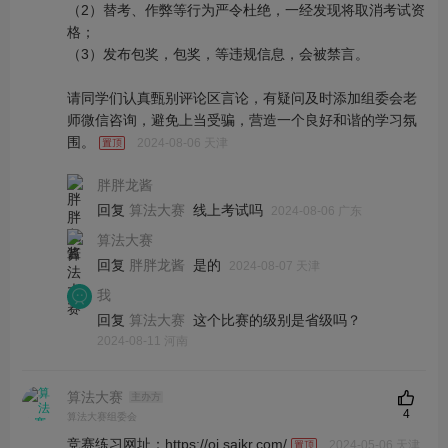
（2）替考、作弊等行为严令杜绝，一经发现将取消考试资
格；
（3）发布包奖，包奖，等违规信息，会被禁言。
请同学们认真甄别评论区言论，有疑问及时添加组委会老
师微信咨询，避免上当受骗，营造一个良好和谐的学习氛
围。
2024-08-06 天津
胖胖龙酱
回复
线上考试吗
算法大赛
2024-08-06 广东
算法大赛
回复
是的
胖胖龙酱
2024-08-07 天津
我
回复
这个比赛的级别是省级吗？
算法大赛
2024-08-11 河南
算法大赛
主办方
4
算法大赛组委会
竞赛练习网址：https://oj.saikr.com/
2024-05-06 天津