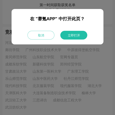
第一时间获取获奖名单
下载电子版证书
查询证书邮寄信息
在 "赛氪APP" 中打开此页？
竞赛协办单位
取消
立即打开
河北大学
南昌学院
西北工业大学
上海理工大学
廊坊学院
广州科技职业技术大学
中原彼得堡航空学院
黄冈师范学院
山东航空学院
官网专题页
成都东软学院
新疆科技学院
郑州经贸学院
甘肃政法大学
山东第一医科大学
广东理工学院
乐山师范学院
山东中医药大学
牡丹江师范学院
现代科技学院
北京服装学院
现代服装学院
湖北大学
天津医科大学
大连装备制造职业技术学院
榆林大学
武汉轻工大学
三思译坊
成都信息工程大学
武汉纺织大学