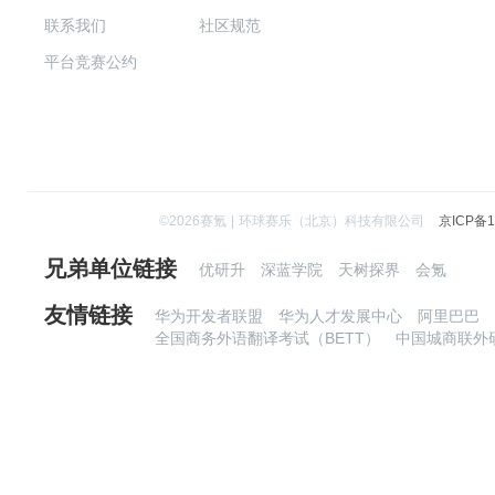
联系我们
社区规范
平台竞赛公约
©
2026
赛氪
|
环球赛乐（北京）科技有限公司
京ICP备1
兄弟单位链接
优研升
深蓝学院
天树探界
会氪
友情链接
华为开发者联盟
华为人才发展中心
阿里巴巴
全国商务外语翻译考试（BETT）
中国城商联外研