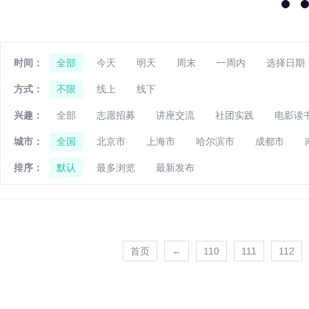
时间：
全部
今天
明天
周末
一周内
选择日期
方式：
不限
线上
线下
兴趣：
全部
志愿招募
讲座交流
社团实践
电影读
城市：
全国
北京市
上海市
哈尔滨市
成都市
排序：
默认
最多浏览
最新发布
首页
←
110
111
112