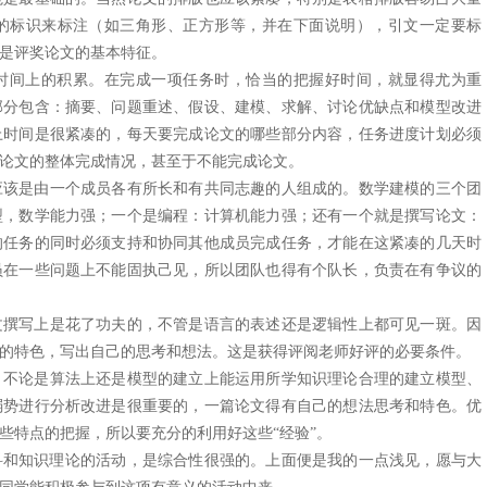
的标识来标注（如三角形、正方形等，并在下面说明），引文一定要标
是评奖论文的基本特征。
时间上的积累。在完成一项任务时，恰当的把握好时间，就显得尤为重
部分包含：摘要、问题重述、假设、建模、求解、讨论优缺点和模型改进
上时间是很紧凑的，每天要完成论文的哪些部分内容，任务进度计划必须
论文的整体完成情况，甚至于不能完成论文。
应该是由一个成员各有所长和有共同志趣的人组成的。数学建模的三个团
型，数学能力强；一个是编程：计算机能力强；还有一个就是撰写论文：
的任务的同时必须支持和协同其他成员完成任务，才能在这紧凑的几天时
员在一些问题上不能固执己见，所以团队也得有个队长，负责在有争议的
文撰写上是花了功夫的，不管是语言的表述还是逻辑性上都可见一斑。因
的特色，写出自己的思考和想法。这是获得评阅老师好评的必要条件。
，不论是算法上还是模型的建立上能运用所学知识理论合理的建立模型、
弱势进行分析改进是很重要的，一篇论文得有自己的想法思考和特色。优
些特点的把握，所以要充分的利用好这些“经验”。
科和知识理论的活动，是综合性很强的。上面便是我的一点浅见，愿与大