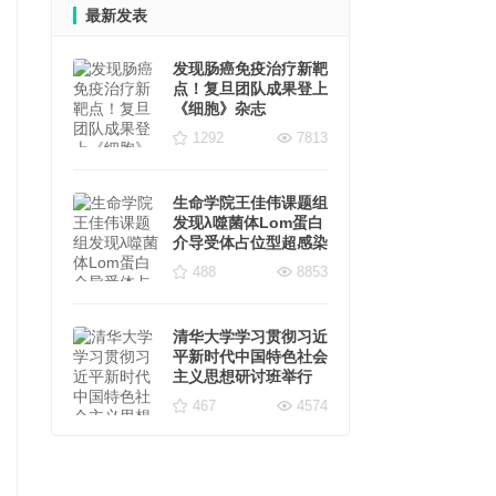
最新发表
发现肠癌免疫治疗新靶
点！复旦团队成果登上
《细胞》杂志
1292
7813
生命学院王佳伟课题组
发现λ噬菌体Lom蛋白
介导受体占位型超感染
排斥新机制
488
8853
清华大学学习贯彻习近
平新时代中国特色社会
主义思想研讨班举行
467
4574