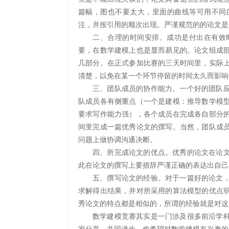
篇幅，图也不要太大，里面的曲线等可用不同
注，并按引用的顺次出现。严谨规范的的论文是
二、
合理的时间安排。成功是付出在有效
要，在数学建模上也是显而易见的。论文组成
几部分。在正式参加比赛的三天时间里，实际
清楚，以免在某一个环节停留的时间太久而影响
三、
团队成员的协作能力。一个好的团队
队成员各有侧重点（一个是建模：推导数学模
要求写作能力强），各个成员在完成各自部分
间里完成一篇优秀论文的撰写。当然，团队成
问题上做协调沟通决断。
四、
所完成论文的优点。优秀的论文在论
此在论文的撰写上要措辞严谨正确的表达出自己
五、
撰写论文的经验。对于一篇好的论文
求解得出结果，并对所采用的算法模型的优点
秀论文的特点都是相似的，所谓的经验就是对这
数学建模竞赛其实是一门涉及很多前沿学