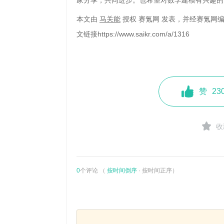
家分享，共同进步。也希望对数学建模有兴趣的
本文由
马关能
授权 赛氪网 发表，并经赛氪网
文链接
https://www.saikr.com/a/1316
赞
23
收
0
个评论 （
按时间倒序
·
按时间正序
）