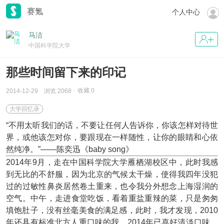
赛氪
个人中心
马洁
中国科学院大学
那些时间留下来的印记
收藏
0
2014-12-29
浏览 2068
大学回忆录
“不用太听我们的话，不要让任何人告诉你，你该怎样对待世
界，或他该怎对你，要跟现在一样随性，让你的眼睛和心依
然纯净。”——陈奕迅《baby song》
2014年9月，走在中国科学院大学雁栖湖校区中，此时我感
到无比的不舒服，因为北京的气候太干燥，使得我四年没犯
过的过敏性鼻炎居然卷土重来，也令我分外想念上海湿润的
空气。中午，走进食堂吃饭，看着重盐重辣的菜，只是匆匆
填饱肚子，没有丝毫美食的满足感，此时，我才发现，2010
年还具有标准北方人重口味的我，2014年已喜好清淡口味。