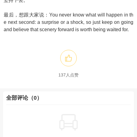
坚持下去。
最后，想跟大家说：You never know what will happen in th
e next second: a surprise or a shock, so just keep on going
and believe that scenery forward is worth being waited for.
137
人点赞
全部评论（0）