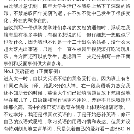
由此我才意识到，四年大学生活已在我身上烙下了深深的烙
印，不禁感叹四年光阴飞逝，在不知不觉中已发生了很多变
化，外在的和潜在的。
当收到写一份供学弟学妹们参考的文档的通知时，浮现在我
脑海里有很多事情，有很多想说的话，但仔细想一想貌似乎
也没什么，因为我也不过是一个二十出头的姑娘，没什么大
起大落杰出事迹，只是一个一直在校园里摸爬滚打吃喝玩儿
乐，各方面还可以的学生。思虑再三，决定分别写一件正面
事例和反面事例供大家参考。
No.1 英语征途（正面事例）
进入大一时，自以为英语不错的我备受打击。因为班上有各
种同过高级口译、雅思8分的大神。在一段英语听力放完我
还不知所云的时候，英语大牛们已经填满题目放下笔淡然地
坐在那儿了，口语课和写作课更不用说，差距不只珠穆朗玛
峰那么高。高中的哑巴英语教育在我身上体现的淋漓尽致。
不过幸好，我还是很喜欢英语的，于是开始恶补英语，修正
自己的汉语式思维，学习英语的用语习惯和表达。但我并没
有特别刻意地去背单词，只是凭着自己的爱好看一些BBC, N