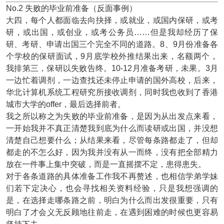
No.2 失败的毕业前准备（反面事例）
大四，每个人都面临去向抉择，或就业，或国内保研，或考
研，或出国，或创业，或考公务员……但是我却经历了保
研、考研、申请出国三个完全不同的道路。8、9月份准备各
个学校的保研面试，9月底学校外推结果出来，名额两个，
我排第三，保研以失败告终。10-12月准备考研，未果。3月
一边忙着调剂，一边查找还未停止申请的国外高校，后来，
华北计算机系统工程研究所接收调剂，同时我也收到了香港
城市大学的offer，最后选择前者。
我之所以称之为失败的毕业前准备，是因为从出发点来看，
一开始我并不真正清楚我到底为什么而读研或出国，并没想
清楚自己想要什么；从结果来看，尽管每条路都走了，但却
都走的不怎么好，因为我并没有从一而终，没有把全部精力
放在一件事上集中突破，而是一直摇摆不定，患得患失。
对于各条道路的具体准备工作我不再赘述，也相信学弟学妹
们若下定决心，也会寻找相关资料经验，只是我想强调的
是，在选择走哪条路之前，明白为什么而出发很重要，只有
明白了才会义无反顾地往前走，在遇到困难的时候也更容易