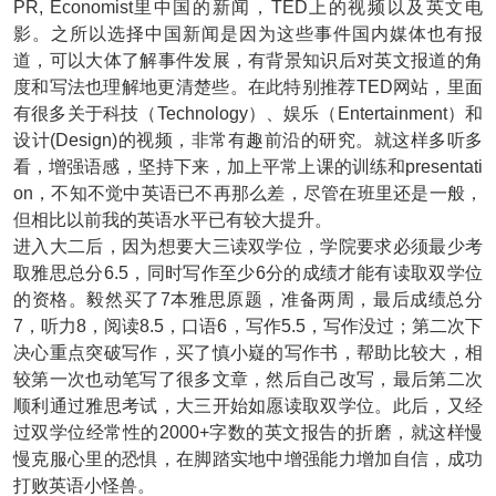
PR, Economist里中国的新闻，TED上的视频以及英文电
影。之所以选择中国新闻是因为这些事件国内媒体也有报
道，可以大体了解事件发展，有背景知识后对英文报道的角
度和写法也理解地更清楚些。在此特别推荐TED网站，里面
有很多关于科技（Technology）、娱乐（Entertainment）和
设计(Design)的视频，非常有趣前沿的研究。就这样多听多
看，增强语感，坚持下来，加上平常上课的训练和presentati
on，不知不觉中英语已不再那么差，尽管在班里还是一般，
但相比以前我的英语水平已有较大提升。
进入大二后，因为想要大三读双学位，学院要求必须最少考
取雅思总分6.5，同时写作至少6分的成绩才能有读取双学位
的资格。毅然买了7本雅思原题，准备两周，最后成绩总分
7，听力8，阅读8.5，口语6，写作5.5，写作没过；第二次下
决心重点突破写作，买了慎小嶷的写作书，帮助比较大，相
较第一次也动笔写了很多文章，然后自己改写，最后第二次
顺利通过雅思考试，大三开始如愿读取双学位。此后，又经
过双学位经常性的2000+字数的英文报告的折磨，就这样慢
慢克服心里的恐惧，在脚踏实地中增强能力增加自信，成功
打败英语小怪兽。