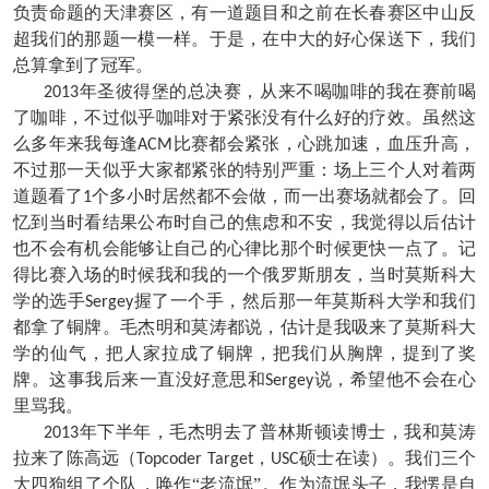
负责命题的天津赛区，有一道题目和之前在长春赛区中山反
超我们的那题一模一样。于是，在中大的好心保送下，我们
总算拿到了冠军。
年圣彼得堡的总决赛，从来不喝咖啡的我在赛前喝
2013
了咖啡，不过似乎咖啡对于紧张没有什么好的疗效。虽然这
么多年来我每逢
比赛都会紧张，心跳加速，血压升高，
ACM
不过那一天似乎大家都紧张的特别严重：场上三个人对着两
道题看了
个多小时居然都不会做，而一出赛场就都会了。回
1
忆到当时看结果公布时自己的焦虑和不安，我觉得以后估计
也不会有机会能够让自己的心律比那个时候更快一点了。记
得比赛入场的时候我和我的一个俄罗斯朋友，当时莫斯科大
学的选手
握了一个手，然后那一年莫斯科大学和我们
Sergey
都拿了铜牌。毛杰明和莫涛都说，估计是我吸来了莫斯科大
学的仙气，把人家拉成了铜牌，把我们从胸牌，提到了奖
牌。这事我后来一直没好意思和
说，希望他不会在心
Sergey
里骂我。
年下半年，毛杰明去了普林斯顿读博士，我和莫涛
2013
拉来了陈高远（
，
硕士在读）。我们三个
Topcoder Target
USC
大四狗组了个队，唤作“老流氓”。作为流氓头子，我愣是自