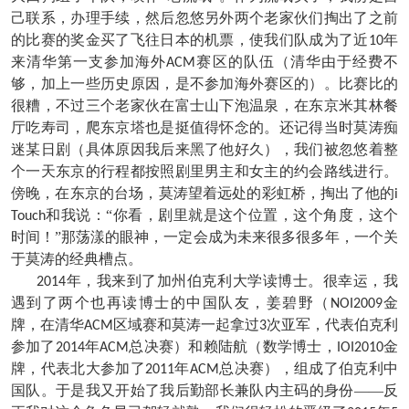
己联系，办理手续，然后忽悠另外两个老家伙们掏出了之前
的比赛的奖金买了飞往日本的机票，使我们队成为了近
年
10
来清华第一支参加海外
赛区的队伍（清华由于经费不
ACM
够，加上一些历史原因，是不参加海外赛区的）。比赛比的
很糟，不过三个老家伙在富士山下泡温泉，在东京米其林餐
厅吃寿司，爬东京塔也是挺值得怀念的。还记得当时莫涛痴
迷某日剧（具体原因我后来黑了他好久），我们被忽悠着整
个一天东京的行程都按照剧里男主和女主的约会路线进行。
傍晚，在东京的台场，莫涛望着远处的彩虹桥，掏出了他的
i
和我说：“你看，剧里就是这个位置，这个角度，这个
Touch
时间！”那荡漾的眼神，一定会成为未来很多很多年，一个关
于莫涛的经典槽点。
年，我来到了加州伯克利大学读博士。很幸运，我
2014
遇到了两个也再读博士的中国队友，姜碧野（
金
NOI2009
牌，在清华
区域赛和莫涛一起拿过
次亚军，代表伯克利
ACM
3
参加了
年
总决赛）和赖陆航（数学博士，
金
2014
ACM
IOI2010
牌，代表北大参加了
年
总决赛），组成了伯克利中
2011
ACM
国队。于是我又开始了我后勤部长兼队内主码的身份——反