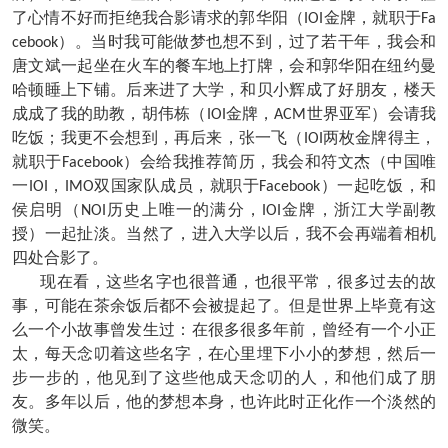
了心情不好而拒绝我合影请求的郭华阳（
金牌，就职于
IOI
Fa
）。当时我可能做梦也想不到，过了若干年，我会和
cebook
唐文斌一起坐在火车的餐车地上打牌，会和郭华阳在纽约曼
哈顿睡上下铺。后来进了大学，和贝小辉成了好朋友，楼天
成成了我的助教，胡伟栋（
金牌，
世界亚军）会请我
IOI
ACM
吃饭；我更不会想到，再后来，张一飞（
两枚金牌得主，
IOI
就职于
）会给我推荐简历，我会和符文杰（中国唯
Facebook
一
，
双国家队成员，就职于
）一起吃饭，和
IOI
IMO
Facebook
侯启明（
历史上唯一的满分，
金牌，浙江大学副教
NOI
IOI
授）一起扯淡。当然了，进入大学以后，我不会再端着相机
四处合影了。
现在看，这些名字也很普通，也很平常，很多过去的故
事，可能在茶余饭后都不会被提起了。但是世界上毕竟有这
么一个小故事曾发生过：在很多很多年前，曾经有一个小正
太，每天念叨着这些名字，在心里埋下小小的梦想，然后一
步一步的，他见到了这些他成天念叨的人，和他们成了朋
友。多年以后，他的梦想本身，也许此时正化作一个淡然的
微笑。