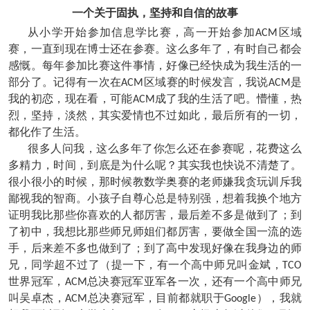
一个关于固执，坚持和自信的故事
从小学开始参加信息学比赛，高一开始参加
区域
ACM
赛，一直到现在博士还在参赛。这么多年了，有时自己都会
感慨。每年参加比赛这件事情，好像已经快成为我生活的一
部分了。记得有一次在
区域赛的时候发言，我说
是
ACM
ACM
我的初恋，现在看，可能
成了我的生活了吧。懵懂，热
ACM
烈，坚持，淡然，其实爱情也不过如此，最后所有的一切，
都化作了生活。
很多人问我，这么多年了你怎么还在参赛呢，花费这么
多精力，时间，到底是为什么呢？其实我也快说不清楚了。
很小很小的时候，那时候教数学奥赛的老师嫌我贪玩训斥我
鄙视我的智商。小孩子自尊心总是特别强，想着我换个地方
证明我比那些你喜欢的人都厉害，最后差不多是做到了；到
了初中，我想比那些师兄师姐们都厉害，要做全国一流的选
手，后来差不多也做到了；到了高中发现好像在我身边的师
兄，同学超不过了（提一下，有一个高中师兄叫金斌，
TCO
世界冠军，
总决赛冠军亚军各一次，还有一个高中师兄
ACM
叫吴卓杰，
总决赛冠军，目前都就职于
），我就
ACM
Google