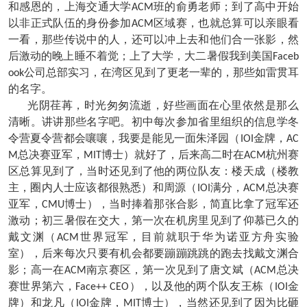
和感恩的，上海交通大学
班的俞勇老师；到了高中开始
ACM
以非正式队伍的身份参加
区域赛，也就总算可以亲眼看
ACM
一看，那些传说中的人，还可以冲上去和他们合一张影，然
后激动的晚上睡不着觉；上了大学，大二暑假我到美国
Faceb
公司总部实习，在湾区见到了更老一辈的，那些如雷贯耳
ook
的名字。
光阴荏苒，时光匆匆流逝，好些画面在心里依然是那么
清晰。讲讲那些名字吧。初中每次参加省里组织的信息学冬
令营夏令营都会嚷嚷，我要是能见一面朱泽园（
金牌，
IOI
AC
总决赛亚军，
博士）就好了，后来高二时在
杭州赛
M
MIT
ACM
区总算见到了，当时还见到了他的两位队友：楼天成（楼教
主，圈内人士应该都很熟悉）和周源（
满分，
总决赛
IOI
ACM
亚军，
博士），当时捧着那张合影，简直比拿了冠军还
CMU
激动；初三暑假在交大，第一次在机房里见到了仰慕已久的
戴文渊（
世界冠军，目前就职于华为诺亚方舟实验
ACM
室），后来每次只要有机会都要蹦蹦跳跳的跑去找戴文渊合
影；高一在
南京赛区，第一次见到了唐文斌（
总决
ACM
ACM
赛世界第六，
），以及他的两个队友王栋（
金
Face++ CEO
IOI
牌）和龙凡（
金牌，
博士），当然还见到了因为比砸
IOI
MIT