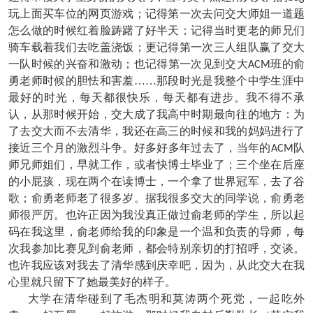
玩上面买车位的网页游戏；记得第一次去问交大师姐一道题
怎么做的时候红着脸踌躇了好半天；记得当时更老的师兄们
骑车载着我们去吃盖浇饭；更记得第一次三人组队赢了交大
一队时候的兴奋和激动；也记得第一次见到交大
班的俞
ACM
勇老师时候的胆怯和害羞……那段时光是我整个中学生涯中
最好的时光，每天都很快乐，每天都有进步。我不得不承
认，从那时候开始，交大成了我高中时期最向往的地方：为
了去交大而不去清华，我还在高三的时候和我的妈妈进行了
接近三个月的激烈斗争。好多好多年过去了，当年的
队
ACM
师兄师姐们，早就工作，或者快博士毕业了；三个坐在后座
的小屁孩，现在两个在读博士，一个拿了世界冠军，去了谷
歌；俞勇老师老了很多岁。据我很多交大的同学说，俞勇老
师很严厉。也许正因为我没真正做过俞老师的学生，所以起
码在我这里，俞老师给我的印象是一个温和负责的导师，每
次我参加比赛见到俞老师，都会特别亲切的打招呼，交谈。
也许我应该对我去了清华感到庆幸吧，因为，从此交大在我
心里就只留下了她最美好的样子。
大学在清华碰到了毛杰明和莫涛两个死党，一起吃外