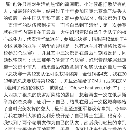
“赢”也许只是对生活的热情的简写吧。小时候想打败所有的
人，做最好的选手，结果过了十年参加国际比赛拿了块丢人
的银牌，在中国队里垫了底；高中参加
，每次都为击败
ACM
一支清华的队伍感到振奋，而当自己到了清华，第一次参赛
就在清华内部排在了最后；大学幻想着以自己作为队伍的核
心战斗力，代表清华拿冠军，参加总决赛，结果连续拿到了
4
次区域赛的亚军（清华的规矩是，只有冠军才有资格代表学
校参加总决赛），并且其中三次都是在最后时刻被反超，同
题数输罚时；大三那年总算进了总决赛，幻想着能够屌丝逆
袭一次进个前八，结果最后惊险拿到了领奖队伍的最后一名
（总决赛一共
支队伍可以获得奖牌，金银铜各
支，我在
12
4
20
年的总决赛获得第
名），并且还输给了
（后来在
13
12
CMU
CM
遇到了他们的教练，被调侃：“
”）；
U
Oh, we beat you, right?
大四练了很久的俄罗斯风格的题目，想着再去一次在俄罗斯
举办的总决赛，证明一下自己，结果在最后一次区域赛输给
了当时完美发挥的交大，最后甚至连亚军都没有拿到。今年
8
月我在加州大学伯克利分校开始了自己博士生涯。很有幸，
我找到了两个老朋友作为自己的队友，然后我们轻松的拿到
了西北太平洋赛区的冠军。于是，我可以代表加州大学伯克