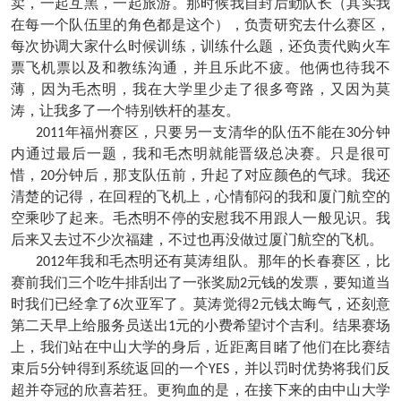
卖，一起互黑，一起旅游。那时候我自封后勤队长（其实我
在每一个队伍里的角色都是这个），负责研究去什么赛区，
每次协调大家什么时候训练，训练什么题，还负责代购火车
票飞机票以及和教练沟通，并且乐此不疲。他俩也待我不
薄，因为毛杰明，我在大学里少走了很多弯路，又因为莫
涛，让我多了一个特别铁杆的基友。
年福州赛区，只要另一支清华的队伍不能在
分钟
2011
30
内通过最后一题，我和毛杰明就能晋级总决赛。只是很可
惜，
分钟后，那支队伍前，升起了对应颜色的气球。我还
20
清楚的记得，在回程的飞机上，心情郁闷的我和厦门航空的
空乘吵了起来。毛杰明不停的安慰我不用跟人一般见识。我
后来又去过不少次福建，不过也再没做过厦门航空的飞机。
年我和毛杰明还有莫涛组队。那年的长春赛区，比
2012
赛前我们三个吃牛排刮出了一张奖励
元钱的发票，要知道当
2
时我们已经拿了
次亚军了。莫涛觉得
元钱太晦气，还刻意
6
2
第二天早上给服务员送出
元的小费希望讨个吉利。结果赛场
1
上，我们站在中山大学的身后，近距离目睹了他们在比赛结
束后
分钟得到系统返回的一个
，并以罚时优势将我们反
5
YES
超并夺冠的欣喜若狂。更狗血的是，在接下来的由中山大学