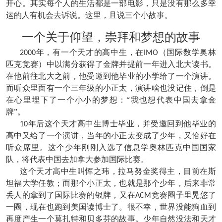
开心。其实每个人的生活都是一部电影，只是没有那么多幸
运的人有机会去诉说。这里，且说三个小故事。
一个关于仰望，崇拜和梦想的故事
年，有一个天才的高中生，在
（国际数学奥林
2000
IMO
匹克竞赛）中以满分获得了金牌并提前一年进入北大读书。
在他前往北大之前，他受邀到他毕业的小学给了一个演讲。
而听众里面有一个三年级的小正太，演讲啥也没记住，倒是
在心里埋下了一个小小的梦想：“我也想代表中国去拿金
牌”。
年后这个天才高中生博士毕业，并受邀回到他毕业的
10
高中又给了一个演讲，当年的小正太变成了少年，又恰好在
听众席里。这个少年刚刚入选了信息学奥林匹克中国国家
队，将代表中国去加拿大参加国际比赛。
这个天才高中生叫恽之玮，拉马努金奖得主，目前在斯
坦福大学任教；而那个小正太，也就是那个少年，后来非常
丢人的拿到了国际比赛的银牌，又在
竞赛圈子里晃悠了
ACM
一圈，现在也跑到美国读博士了。很不幸，世界没能狗血到
再度产生一个莫扎特和贝多芬的故事。少年自然没法和天才