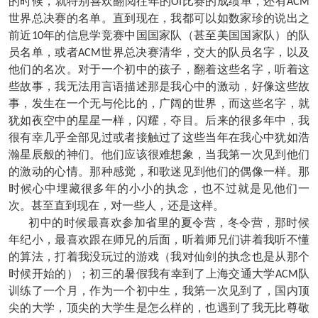
的时候，就特别喜欢翻阅往年的
比赛的成绩单，还有
OI
ACM
世界总决赛的名单。直到现在，我都可以如数家珍的说出之
前近
年的信息学竞赛中国国家队（甚至美国国家队）的队
10
员名单，或者
世界总决赛清华，交大的队员名字，以及
ACM
他们的名次。对于一个初中的孩子，翻着这些名字，听着这
些故事，我无法用言语描述那是我心中的激动，好像这些故
事，发生在一个无与伦比的，广阔的世界，而这些名字，就
犹如夜空中的星星一样，闪耀，夺目。后来的很多年中，我
很有幸几乎全部见过或者接触过了这些当年在我心中犹如浩
瀚星辰般的神们。他们应该很难想象，当我第一次见到他们
的激动的心情。那种感觉，和歌迷见到他们的偶像一样。那
时候心中埋藏很多年的小小的执念，也不过就是见他们一
次。甚至直到现在，对一些人，还是这样。
初中的时候最喜欢参加省里的夏令营，冬令营，那时候
年纪小，最喜欢跟在师兄的后面，听着师兄们讲着我听不懂
的算法，打着我没玩过的游戏（我对仙剑的执念也是从那个
时候开始的）；初三的暑假我有幸到了上海交通大学
队
ACM
训练了一个月，作为一个初中生，我第一次见到了，国内顶
尖的大学，顶尖的大学生是怎么样的，也遇到了我无比尊敬