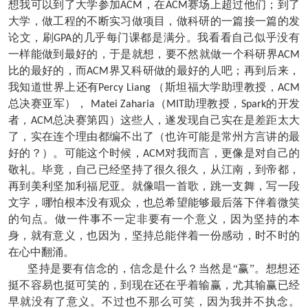
想我可以到了大学参加
，在
赛场上超过他们；到了
ACM
ACM
大学，做工程的不断实习做项目，做科研的一篇接一篇的发
论文，刷
的几乎每门课都是满分。我看看自己似乎没有
GPA
一样能做到最好的，于是就想，要不然就做一个科研界
ACM
比的最好的，而
界又科研做的最好的人吧；再到后来，
ACM
我知道世界上还有
（斯坦福大学助理教授，
Percy Liang
ACM
总决赛亚军），
（
助理教授，
的开发
Matei Zaharia
MIT
Spark
者，
总决赛第四）这些人，遂发现自己实在是差距太大
ACM
了，实在连个理由都编不出了（也许可能是常州方言讲的最
好的？）。可能这个时候，
对我而言，更像是对自己的
ACM
敬礼。毕竟，自己已经坚持了很久很久，从江南，到帝都，
再到美利坚加利福尼亚。就像唱一首歌，跳一支舞，写一段
文字，哪怕根本没有观众，也总希望能够最后落下伴着微笑
的句点。做一件事不一定非要有一个意义，因为坚持的本
身，就有意义，也因为，坚持总能伴着一份感动，时不时的
在心中翻涌。
坚持是要有信念的，信念是什么？当然是“赢”。想想还
挺不容易也挺可笑的，到现在还在乎着输赢，尤其输赢已经
早就没有了意义。不过也不那么可笑，因为我并不执念。