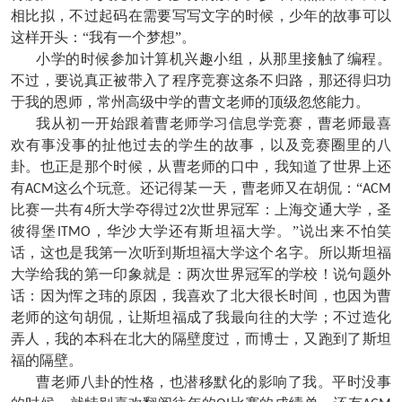
相比拟，不过起码在需要写写文字的时候，少年的故事可以
这样开头：“我有一个梦想”。
小学的时候参加计算机兴趣小组，从那里接触了编程。
不过，要说真正被带入了程序竞赛这条不归路，那还得归功
于我的恩师，常州高级中学的曹文老师的顶级忽悠能力。
我从初一开始跟着曹老师学习信息学竞赛，曹老师最喜
欢有事没事的扯他过去的学生的故事，以及竞赛圈里的八
卦。也正是那个时候，从曹老师的口中，我知道了世界上还
有
这么个玩意。还记得某一天，曹老师又在胡侃：“
ACM
ACM
比赛一共有
所大学夺得过
次世界冠军：上海交通大学，圣
4
2
彼得堡
，华沙大学还有斯坦福大学。”说出来不怕笑
ITMO
话，这也是我第一次听到斯坦福大学这个名字。所以斯坦福
大学给我的第一印象就是：两次世界冠军的学校！说句题外
话：因为恽之玮的原因，我喜欢了北大很长时间，也因为曹
老师的这句胡侃，让斯坦福成了我最向往的大学；不过造化
弄人，我的本科在北大的隔壁度过，而博士，又跑到了斯坦
福的隔壁。
曹老师八卦的性格，也潜移默化的影响了我。平时没事