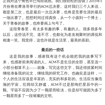
正我对这个角色早已驾轻就熟。我们很轻松的晋级了
年
2015
5
月份将在摩洛哥举行的
总决赛。这对我们三个人来说，
ACM
都是第二次，也是最后一次总决赛，也将是竞赛生涯的最后
一场比赛了。想想时间过得真快，从一个小孩到一个博士，
关于青春的故事，也终要画上句号了。
这段青春里，有太多有趣的事，有趣的人。很多很多年
以后，这些说不完、道不尽，也都化为老友相聚时的调侃和
相逢一笑。我觉得，这也许就是生活里，最美的喜剧。
最后的一些话
这是我的故事，感谢我有这个机会能把我的故事写下
来，也感谢前来阅读的人。
不是生活的全部，甚至连一
ACM
小部分都算不上——就像，写完这些文字，我还得抓紧时间
继续准备我的论文，继续我的研究工作。也确实是这样，一
个人的生活应该是丰富的，充实的和多彩的。生活应当像浩
瀚的宇宙，壮阔却又静谧，
不过是那绚烂星辰中的一
ACM
颗。宇宙不应因为少了一颗星而暗淡，但是却可能因为多了
一颗星而多了一段璀璨的文明。