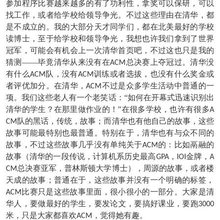
参加程序比赛越来越多的有了功利性，拿奖可以保研，可以
找工作，或者给学校给领导争光。不过这些理由在清华，都
是不成立的。我的大部分天才同学们，都在北美最好的学校
读博士，至于给学校和领导争光，我想也许我们拿到了世界
冠军，可能会有机会上一次清华首页吧，不过这也只是我的
猜测——毕竟清华从来没有在
总决赛上夺冠过。清华没
ACM
有什么
队，没有
训练或者选拔，也没有什么奖金或
ACM
ACM
者评优加分。在清华，
不过是众多学生活动中普通的一
ACM
项。我们这些老人有一个老笑话：“如何在开幕式迅速识别出
清华的学生？在那里做作业的！”在很多学校，也许有很多
A
队的黑话，传统，故事；而清华也有他自己的故事，这些
CM
故事可能最特别也最普通。特别在于，清华也有与众不同的
故事，不过这些故事几乎没有单纯关于
的：比如鬲融的
ACM
故事（清华的一段传说，计算机系历史最高
，
金牌，
GPA
IOI
A
总决赛亚军，普林斯顿大学博士），周源的故事，或者楼
CM
天成的故事；普通在于，这些故事并没有一个明确的标签，
比赛只是这些故事里面，很小很小的一部分。大家是清
ACM
华人，要做最好的学生，要发论文，要搞好课业，要跑
3000
米，只是大家都喜欢
，觉得她有趣。
ACM