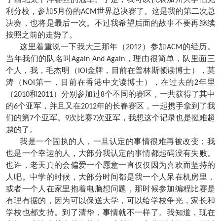
利分校，参加
月份的
世界总决赛了。这是我的第二次总
5
ACM
决赛，也将是最后一次。不过我希望后面的故事不要再继续
按照之前的走势了。
这里着重说一下我大三那年（
）参加
的经历。
2012
ACM
当年我们的队名叫
，理由很简单，队里面三
Again And Again
个人，我，毛杰明（
金牌，目前在普林斯顿读博士），莫
IOI
涛（
第一，目前在香港中文读博士），在过去的
年里
NOI
2
（
和
）分别参加过
个不同的赛区，一共获得了其中
2010
2011
8
的
个亚军，并且又在
年的长春赛区，一起携手拿到了我
6
2012
们的第
个亚军。
次比赛
次亚军，我想这个记录也是挺难超
7
9
7
越的了。
我是一个固执的人，一旦认定的事情很难再被改变；我
也是一个幸运的人，大部分我认定的事情都起码没有失败。
也许，老天真的会偏爱一个愿意一直仅仅因为喜欢而坚持的
人吧。中学的时候，大部分时间都是我一个人呆在机房里，
或者一个人在家里抱着电脑想问题，那时候参加编程比赛是
有理有据的，因为可以保送大学，可以给学校争光，家长和
学校也都支持。到了清华，事情就不一样了。我知道，现在