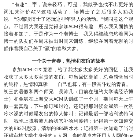
“有趣”二字，说来轻巧，可是，我似乎也找不出更好的
词汇来评价
这项活动了。读博士了之后很多人劝我
ACM
说：“你都读博士了还玩这些年轻人的活动。”我同意这个观
点。不过因为我还是觉得参加
很有趣，所以我又固执的
ACM
接着参加了。于是作为一个老博士，我又得继续忽悠着同为
博士的队友们在周末抽出时间来训练，继续在闲着无聊的时
候作着我自己关于“赢”的春秋大梦。
一个关于青春，热情和友谊的故事
参加
竞赛，给了我太多太多美好的回忆，让我
ACM ICPC
收获了太多太多宝贵的友谊。每当回忆翻涌，总会感慨当时
的纯粹，热情和真挚——自己也算，有一段奋斗过的青春。
初三的暑假和两个师兄，吴沛凡（目前在纽约大学读经济博
士）和金斌在上海交大
队训练了一个月。期间每天上午
ACM
做一套真题，下午修订和讨论。还记得那时候金斌第一次洗
冷水澡的时候爆发出的惊人惨叫；记得最后一部哈利波特问
世，我晚上拽着沛凡给我恶补哈利波特；记得第一次知道交
大的
叫思源，清华的
叫水木；记得第一次知道了当时
BBS
BBS
还得审核大学生身份的人人网，当时吴卓杰还用人人网的
bug