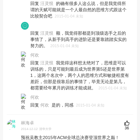
回复
的确有很多人这么说，但是我觉得所
汪灵恨
谓的天赋可能就是一个人最自然的思维方式跟这个
比较契合吧
2015-01-04 未知
回复
额，我觉得那都是到顶级选手之后的
汪灵恨
事情了，从新手到高手的进阶还是要靠踏踏实实的
努力的。
2015-01-04 未知
何欢
回复
我觉得这样想太绝对了，思维是可以
汪灵恨
训练的，只是可能到最后成为世界第5还是世界第
1，这两个名次中，两个人的思维方式和敏捷程度有
差距，但那是很靠后的事情了，毕竟无论是第几，
都需要经年累月的训练才能成就。
2015-01-04 未知
何欢
回复
是的，同感
何欢
2015-01-04 未知
林海卓
36
2014-12-12
清华大学
预祝吴教主2015年ACM全球总决赛登顶世界之巅！