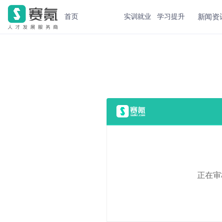
新闻资
首页
实训就业
学习提升
正在审