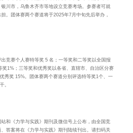
，银川市，乌鲁木齐市等地设立竞赛考场。参赛者可就
担。团体赛两个赛道将于2025年7月中旬先后举办，
出竞赛个人赛特等奖 5 名；一等奖和二等奖以全国报
二等奖1%；三等奖和优秀奖以各省、直辖市、自治区分赛
优秀奖 15%。团体赛两个赛道分别评选特等奖1个、一
若干。
网站和《力学与实践》期刊及微信号上公布，由全国竞
题、答案将在《力学与实践》期刊陆续刊出。请扫码关