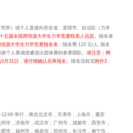
研究所）或个人直接向所在省、直辖市、自治区（力学
第十五届全国周培源大学生力学竞赛联系人信息
。报名者
周培源大学生力学竞赛报名表​
。报名费 120 元/人, 报名
根据个人赛成绩遴选出团体赛的参赛团队。
请注意：网
3月31日，请仔细确认后再报名。
报名流程见
附件3：
30-12:00 举行，将在北京市，天津市，上海市，重庆
杭州市，济南市，武汉市，广州市，成都市，西安市，
合肥市，福州市，南昌市，郑州市，长沙市，南宁市，