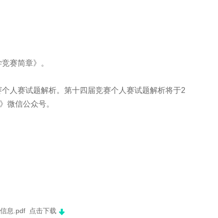
学竞赛简章》。
赛个人赛试题解析。第十四届竞赛个人赛试题解析将于2
践》微信公众号。
息.pdf
点击下载