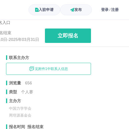
入驻申请
发布
登录 / 注册
名结束
立即报名
10日-2025年03月31日
联系主办方
见附件1中联系人信息
浏览量
656
类型
个人赛
主办方
中国力学学会
周培源基金会
报名时间 报名结束