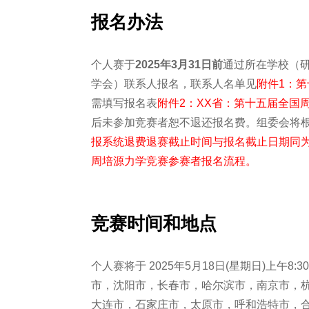
报名办法
个人赛于
2025年3月31日前
通过所在学校（
学会）联系人报名，联系人名单见
附件1：
需填写报名表
附件2：XX省：第十五届全国
后未参加竞赛者恕不退还报名费。组委会将
报系统退费退赛截止时间与报名截止日期同为
周培源力学竞赛参赛者报名流程。
竞赛时间和地点
个人赛将于 2025年5月18日(星期日)上午8:
市，沈阳市，长春市，哈尔滨市，南京市，
大连市，石家庄市，太原市，呼和浩特市，