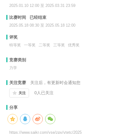
2025.01.10 12:00 至 2025.03.31 23:59
比赛时间 已经结束
2025.05.18 08:30 至 2025.05.18 12:00
评奖
特等奖
一等奖
二等奖
三等奖
优秀奖
竞赛类别
力学
关注竞赛
关注后，有更新时会通知您
0
人已关注
关注
分享
https://www.saikr.com/vse/zpy/ytetc/2025