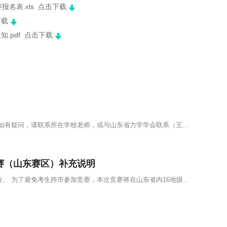
名表.xls
点击下载
下载
.pdf
点击下载
各位同学，现在可以下载准考证了，请核对个人信息。如有疑问，请联系所在学校老师，或与山东省力学学会联系（王老师 13969058316）。…
赛（山东赛区）补充说明
个人赛将于2025年5月18 日(星期日)上午8:30-12:00 举行。 为了避免考生跨市参加竞赛，本次竞赛将在山东省内16地级市均设立考点。对于考…