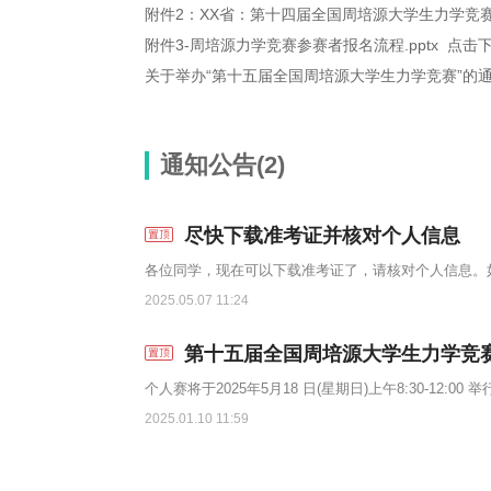
附件2：XX省：第十四届全国周培源大学生力学竞赛报
附件3-周培源力学竞赛参赛者报名流程.pptx
点击
关于举办“第十五届全国周培源大学生力学竞赛”的通知
通知公告(2)
尽快下载准考证并核对个人信息
2025.05.07 11:24
第十五届全国周培源大学生力学竞
2025.01.10 11:59