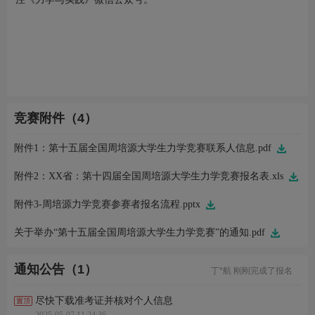
竞赛附件（4）
附件1：第十五届全国周培源大学生力学竞赛联系人信息.pdf
附件2：XX省：第十四届全国周培源大学生力学竞赛报名表.xls
附件3-周培源力学竞赛参赛者报名流程.pptx
关于举办“第十五届全国周培源大学生力学竞赛”的通知.pdf
舒*群 刚刚完成了报名
通知公告（1）
丁*航 刚刚完成了报名
肖*相 刚刚完成了报名
舒*群 刚刚完成了报名
尽快下载准考证并核对个人信息
丁*航 刚刚完成了报名