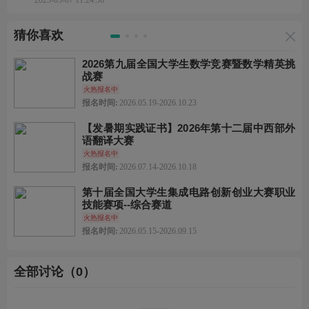
2025-05-07 11:24:36
肖*相 刚刚完成了报名
猜你喜欢
2026第九届全国大学生数学竞赛暨数学精英挑
战赛
火热报名中
报名时间:
2026.05.19-2026.10.23
【发暑期实践证书】2026年第十二届中西部外
语翻译大赛
火热报名中
报名时间:
2026.07.14-2026.10.18
第十届全国大学生集成电路创新创业大赛职业
技能赛项--综合赛道
火热报名中
报名时间:
2026.05.15-2026.09.15
全部讨论（0）