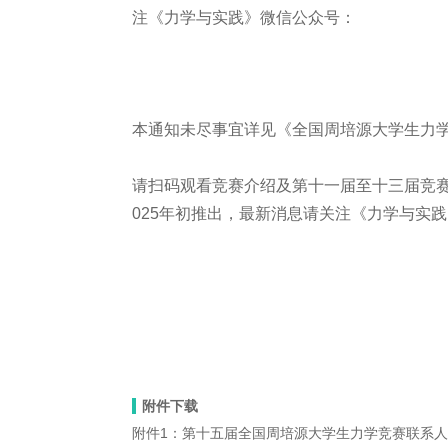
注《力学与实践》微信公众号：
本通知未尽事宜详见《全国周培源大学生力
请扫码观看竞赛介绍及第十一届至十三届竞
025年初推出，最新消息请关注《力学与实
附件下载
附件1：第十五届全国周培源大学生力学竞赛联系人信