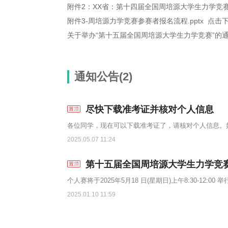
附件2：XX省：第十四届全国周培源大学生力学竞赛报
附件3-周培源力学竞赛参赛者报名流程.pptx
点击
关于举办“第十五届全国周培源大学生力学竞赛”的通知
通知公告(2)
尽快下载准考证并核对个人信息
2025.05.07 11:24
第十五届全国周培源大学生力学竞
2025.01.10 11:59