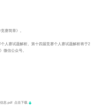
学竞赛简章》。
赛个人赛试题解析。第十四届竞赛个人赛试题解析将于2
践》微信公众号。
息.pdf
点击下载