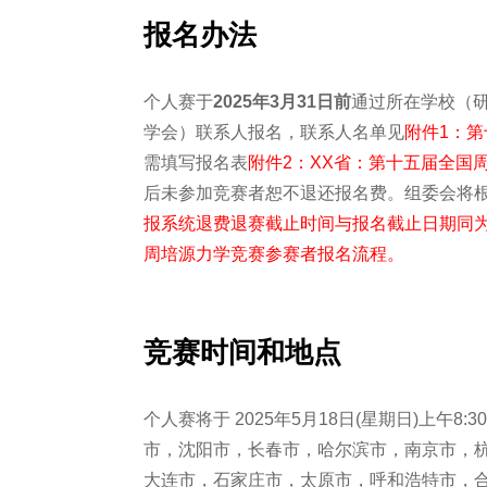
报名办法
个人赛于
2025年3月31日前
通过所在学校（
学会）联系人报名，联系人名单见
附件1：
需填写报名表
附件2：XX省：第十五届全国
后未参加竞赛者恕不退还报名费。组委会将
报系统退费退赛截止时间与报名截止日期同为
周培源力学竞赛参赛者报名流程。
竞赛时间和地点
个人赛将于 2025年5月18日(星期日)上午8:
市，沈阳市，长春市，哈尔滨市，南京市，
大连市，石家庄市，太原市，呼和浩特市，