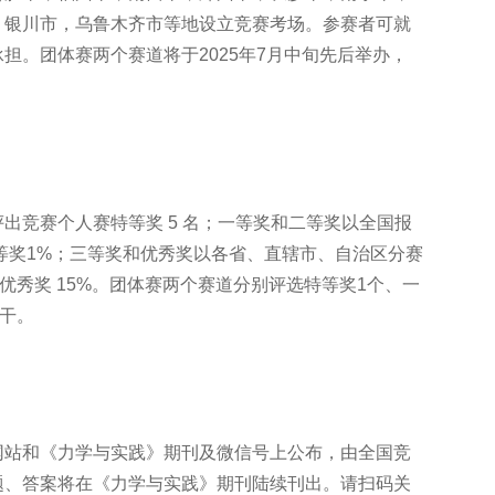
，银川市，乌鲁木齐市等地设立竞赛考场。参赛者可就
担。团体赛两个赛道将于2025年7月中旬先后举办，
出竞赛个人赛特等奖 5 名；一等奖和二等奖以全国报
二等奖1%；三等奖和优秀奖以各省、直辖市、自治区分赛
优秀奖 15%。团体赛两个赛道分别评选特等奖1个、一
若干。
网站和《力学与实践》期刊及微信号上公布，由全国竞
题、答案将在《力学与实践》期刊陆续刊出。请扫码关