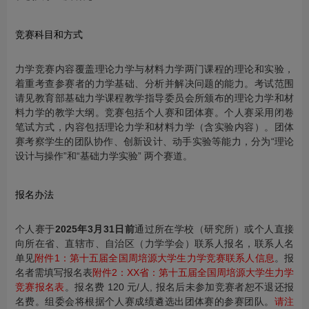
竞赛科目和方式
力学竞赛内容覆盖理论力学与材料力学两门课程的理论和实验，
着重考查参赛者的力学基础、分析并解决问题的能力。考试范围
请见教育部基础力学课程教学指导委员会所颁布的理论力学和材
料力学的教学大纲。竞赛包括个人赛和团体赛。个人赛采用闭卷
笔试方式，内容包括理论力学和材料力学（含实验内容）。团体
赛考察学生的团队协作、创新设计、动手实验等能力，分为“理论
设计与操作”和“基础力学实验” 两个赛道。
报名办法
个人赛于
2025年3月31日前
通过所在学校（研究所）或个人直接
向所在省、直辖市、自治区（力学学会）联系人报名，联系人名
单见
附件1：第十五届全国周培源大学生力学竞赛联系人信息
。报
名者需填写报名表
附件2：XX省：第十五届全国周培源大学生力学
竞赛报名表​
。报名费 120 元/人, 报名后未参加竞赛者恕不退还报
名费。组委会将根据个人赛成绩遴选出团体赛的参赛团队。
请注