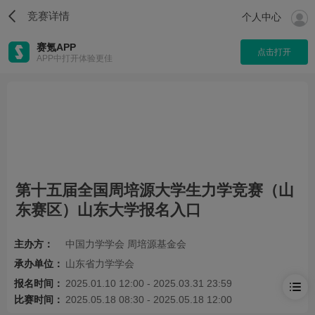
竞赛详情
个人中心
赛氪APP
点击打开
APP中打开体验更佳
第十五届全国周培源大学生力学竞赛（山
东赛区）山东大学报名入口
主办方：
中国力学学会 周培源基金会
承办单位：
山东省力学学会
报名时间：
2025.01.10 12:00 - 2025.03.31 23:59
比赛时间：
2025.05.18 08:30 - 2025.05.18 12:00