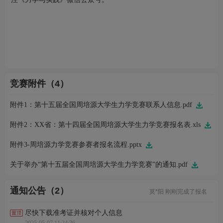
竞赛附件（4）
附件1：第十五届全国周培源大学生力学竞赛联系人信息.pdf
附件2：XX省：第十四届全国周培源大学生力学竞赛报名表.xls
附件3-周培源力学竞赛参赛者报名流程.pptx
李*阳 刚刚完成了报名
王*阳 刚刚完成了报名
关于举办“第十五届全国周培源大学生力学竞赛”的通知.pdf
周*为 刚刚完成了报名
钟*鹏 刚刚进行了关注
杨*睿 刚刚完成了报名
通知公告（2）
莫*阳 刚刚完成了报名
孙* 刚刚完成了报名
李*阳 刚刚完成了报名
尽快下载准考证并核对个人信息
王*阳 刚刚完成了报名