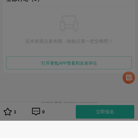
还木有观点发布哦，快抢占第一把交椅吧！
打开赛氪APP查看和发表评论
©
2026
赛氪
京ICP备14013810号
1
立即报名
1
0
队伍管理
队伍管理