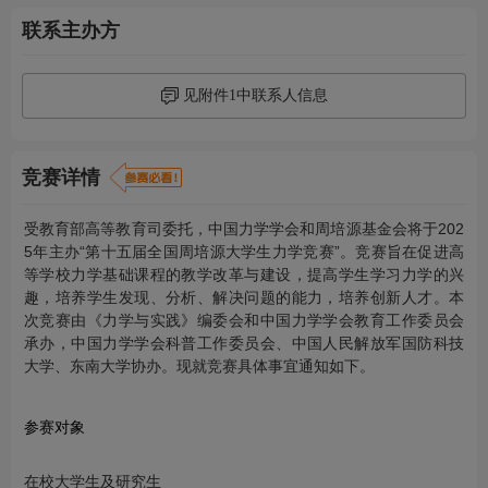
联系主办方
见附件1中联系人信息
竞赛详情
受教育部高等教育司委托，中国力学学会和周培源基金会将于202
5年主办“第十五届全国周培源大学生力学竞赛”。竞赛旨在促进高
等学校力学基础课程的教学改革与建设，提高学生学习力学的兴
趣，培养学生发现、分析、解决问题的能力，培养创新人才。本
次竞赛由《力学与实践》编委会和中国力学学会教育工作委员会
承办，中国力学学会科普工作委员会、中国人民解放军国防科技
大学、东南大学协办。现就竞赛具体事宜通知如下。
参赛对象
在校大学生及研究生