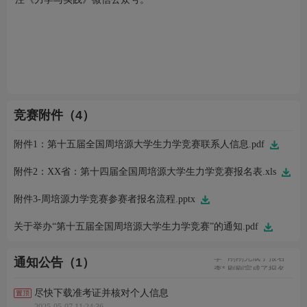
竞赛附件（4）
附件1：第十五届全国周培源大学生力学竞赛联系人信息.pdf
附件2：XX省：第十四届全国周培源大学生力学竞赛报名表.xls
附件3-周培源力学竞赛参赛者报名流程.pptx
关于举办“第十五届全国周培源大学生力学竞赛”的通知.pdf
通知公告（1）
李* 刚刚完成了报名
李* 刚刚完成了报名
尽快下载准考证并核对个人信息