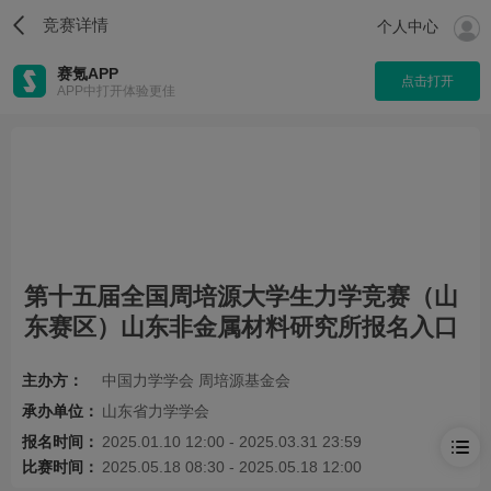
竞赛详情
个人中心
赛氪APP
点击打开
APP中打开体验更佳
第十五届全国周培源大学生力学竞赛（山
东赛区）山东非金属材料研究所报名入口
主办方：
中国力学学会 周培源基金会
承办单位：
山东省力学学会
报名时间：
2025.01.10 12:00 - 2025.03.31 23:59
比赛时间：
2025.05.18 08:30 - 2025.05.18 12:00