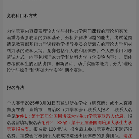
竞赛科目和方式
力学竞赛内容覆盖理论力学与材料力学两门课程的理论和实验，
着重考查参赛者的力学基础、分析并解决问题的能力。考试范围
请见教育部基础力学课程教学指导委员会所颁布的理论力学和材
料力学的教学大纲。竞赛包括个人赛和团体赛。个人赛采用闭卷
笔试方式，内容包括理论力学和材料力学（含实验内容）。团体
赛考察学生的团队协作、创新设计、动手实验等能力，分为“理论
设计与操作”和“基础力学实验” 两个赛道。
报名办法
个人赛于
2025年3月31日前
通过所在学校（研究所）或个人直接
向所在省、直辖市、自治区（力学学会）联系人报名，联系人名
单见
附件1：第十五届全国周培源大学生力学竞赛联系人信息
。报
名者需填写报名表
附件2：XX省：第十五届全国周培源大学生力学
竞赛报名表​
。报名费 120 元/人, 报名后未参加竞赛者恕不退还报
名费。组委会将根据个人赛成绩遴选出团体赛的参赛团队。
请注