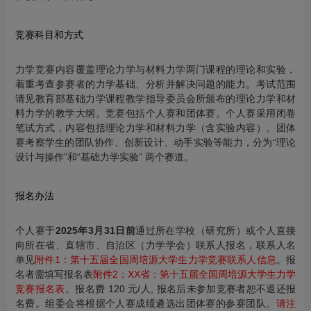
竞赛科目和方式
力学竞赛内容覆盖理论力学与材料力学两门课程的理论和实验，
着重考查参赛者的力学基础、分析并解决问题的能力。考试范围
请见教育部基础力学课程教学指导委员会所颁布的理论力学和材
料力学的教学大纲。竞赛包括个人赛和团体赛。个人赛采用闭卷
笔试方式，内容包括理论力学和材料力学（含实验内容）。团体
赛考察学生的团队协作、创新设计、动手实验等能力，分为“理论
设计与操作”和“基础力学实验” 两个赛道。
报名办法
个人赛于
2025年3月31日前
通过所在学校（研究所）或个人直接
向所在省、直辖市、自治区（力学学会）联系人报名，联系人名
单见
附件1：第十五届全国周培源大学生力学竞赛联系人信息
。报
名者需填写报名表
附件2：XX省：第十五届全国周培源大学生力学
竞赛报名表​
。报名费 120 元/人, 报名后未参加竞赛者恕不退还报
名费。组委会将根据个人赛成绩遴选出团体赛的参赛团队。
请注