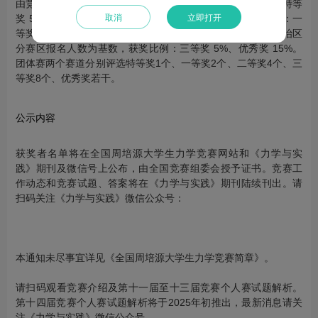
由竞赛组织委员会组织专家根据个人赛成绩评出竞赛个人赛特等
奖 5 名；一等奖和二等奖以全国报名人数为基数，获奖比例：一
取消
立即打开
等奖0.5%、二等奖1%；三等奖和优秀奖以各省、直辖市、自治区
分赛区报名人数为基数，获奖比例：三等奖 5%、优秀奖 15%。
团体赛两个赛道分别评选特等奖1个、一等奖2个、二等奖4个、三
等奖8个、优秀奖若干。
公示内容
获奖者名单将在全国周培源大学生力学竞赛网站和《力学与实
践》期刊及微信号上公布，由全国竞赛组委会授予证书。竞赛工
作动态和竞赛试题、答案将在《力学与实践》期刊陆续刊出。请
扫码关注《力学与实践》微信公众号：
本通知未尽事宜详见《全国周培源大学生力学竞赛简章》。
请扫码观看竞赛介绍及第十一届至十三届竞赛个人赛试题解析。
第十四届竞赛个人赛试题解析将于2025年初推出，最新消息请关
注《力学与实践》微信公众号。