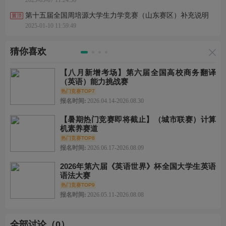
2025-05-07 11:24:36
第十五届全国周培源大学生力学竞赛（山东赛区）补充说明
2025-01-10 11:59:49
猜你喜欢
【八月新增考场】第六届全国高校商务翻译
（英语）能力挑战赛
热门竞赛TOP7
报名时间:
2026.04.14-2026.08.30
【暑期热门竞赛即将截止】（城市联赛）计算
机素养赛道
热门竞赛TOP8
报名时间:
2026.06.17-2026.08.09
2026年第六届《英语世界》杯全国大学生英语
语法大赛
热门竞赛TOP9
报名时间:
2026.05.11-2026.08.08
全部讨论（0）