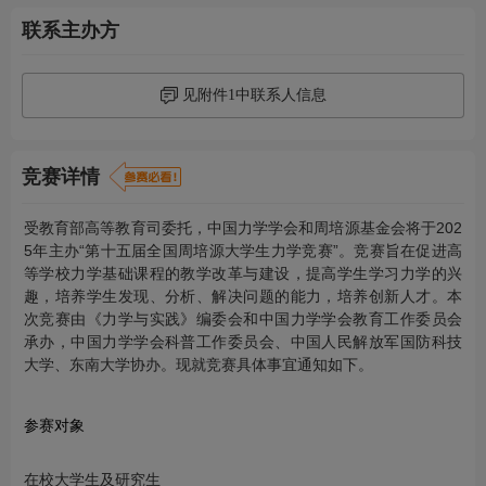
联系主办方
见附件1中联系人信息
竞赛详情
受教育部高等教育司委托，中国力学学会和周培源基金会将于202
5年主办“第十五届全国周培源大学生力学竞赛”。竞赛旨在促进高
等学校力学基础课程的教学改革与建设，提高学生学习力学的兴
趣，培养学生发现、分析、解决问题的能力，培养创新人才。本
次竞赛由《力学与实践》编委会和中国力学学会教育工作委员会
承办，中国力学学会科普工作委员会、中国人民解放军国防科技
大学、东南大学协办。现就竞赛具体事宜通知如下。
参赛对象
在校大学生及研究生