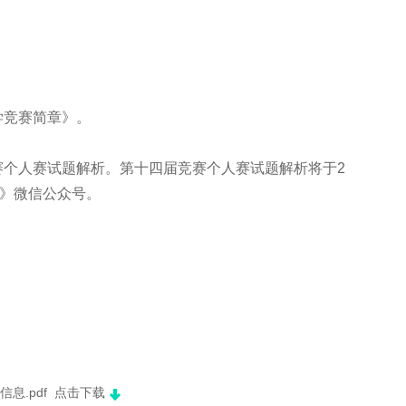
学竞赛简章》。
赛个人赛试题解析。第十四届竞赛个人赛试题解析将于2
践》微信公众号。
息.pdf
点击下载