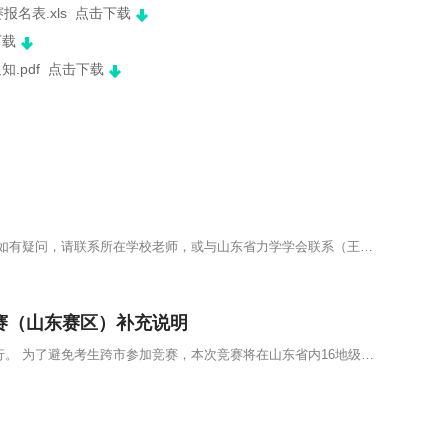
名表.xls
点击下载
下载
.pdf
点击下载
各位同学，现在可以下载准考证了，请核对个人信息。如有疑问，请联系所在学校老师，或与山东省力学学会联系（王老师 13969058316）。…
赛（山东赛区）补充说明
个人赛将于2025年5月18 日(星期日)上午8:30-12:00 举行。 为了避免考生跨市参加竞赛，本次竞赛将在山东省内16地级市均设立考点。对于考…