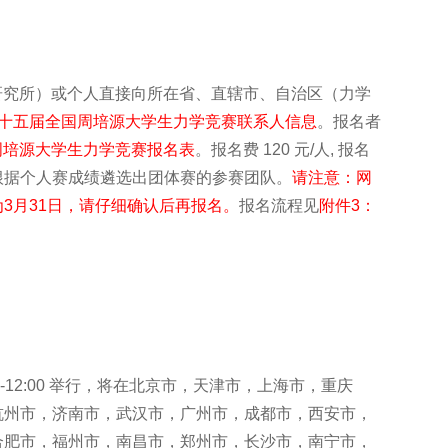
研究所）或个人直接向所在省、直辖市、自治区（力学
第十五届全国周培源大学生力学竞赛联系人信息
。报名者
周培源大学生力学竞赛报名表​
。报名费 120 元/人, 报名
根据个人赛成绩遴选出团体赛的参赛团队。
请注意：网
3月31日，请仔细确认后再报名。
报名流程见
附件3：
30-12:00 举行，将在北京市，天津市，上海市，重庆
杭州市，济南市，武汉市，广州市，成都市，西安市，
合肥市，福州市，南昌市，郑州市，长沙市，南宁市，