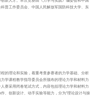
养创新人才。本次竞赛由《力学与实践》编委会和中国
会科普工作委员会、中国人民解放军国防科技大学、东
课程的理论和实验，着重考查参赛者的力学基础、分析
础力学课程教学指导委员会所颁布的理论力学和材料力
个人赛采用闭卷笔试方式，内容包括理论力学和材料力
作、创新设计、动手实验等能力，分为“理论设计与操