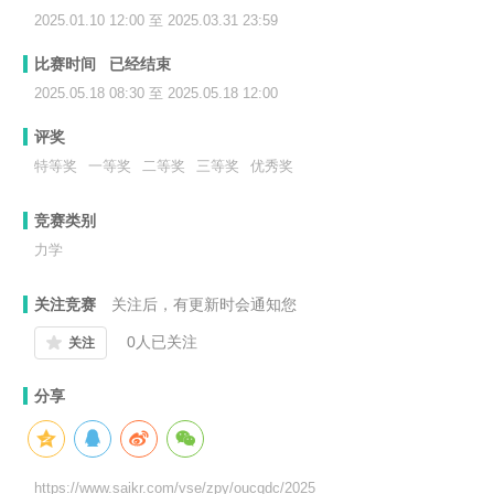
2025.01.10 12:00 至 2025.03.31 23:59
比赛时间 已经结束
2025.05.18 08:30 至 2025.05.18 12:00
评奖
特等奖
一等奖
二等奖
三等奖
优秀奖
竞赛类别
力学
关注竞赛
关注后，有更新时会通知您
0
人已关注
关注
分享
https://www.saikr.com/vse/zpy/oucqdc/2025