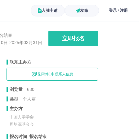
入驻申请
发布
登录 / 注册
名结束
立即报名
10日-2025年03月31日
联系主办方
见附件1中联系人信息
浏览量
630
类型
个人赛
主办方
中国力学学会
周培源基金会
报名时间 报名结束