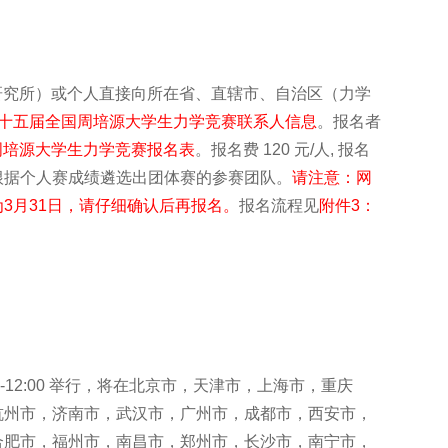
研究所）或个人直接向所在省、直辖市、自治区（力学
第十五届全国周培源大学生力学竞赛联系人信息
。报名者
周培源大学生力学竞赛报名表​
。报名费 120 元/人, 报名
根据个人赛成绩遴选出团体赛的参赛团队。
请注意：网
3月31日，请仔细确认后再报名。
报名流程见
附件3：
30-12:00 举行，将在北京市，天津市，上海市，重庆
杭州市，济南市，武汉市，广州市，成都市，西安市，
合肥市，福州市，南昌市，郑州市，长沙市，南宁市，