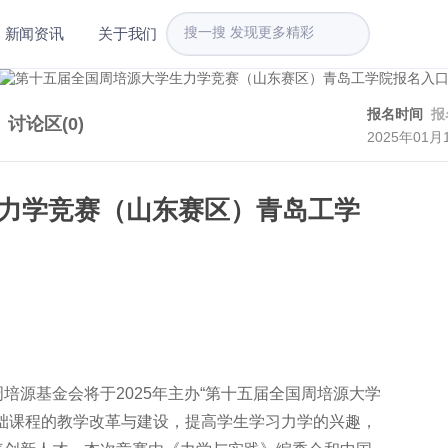
新闻资讯
关于我们
报名时间
报
讨论区(
0
)
2025年01月
力学竞赛（山东赛区）青岛工学
培源基金会将于2025年主办“第十五届全国周培源大学
础课程的教学改革与建设，提高学生学习力学的兴趣，