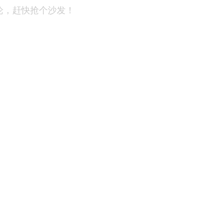
论，赶快抢个沙发！