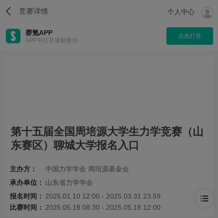
竞赛详情
个人中心
赛氪APP
点击打开
APP中打开体验更佳
第十五届全国周培源大学生力学竞赛（山
东赛区）聊城大学报名入口
主办方：
中国力学学会 周培源基金会
承办单位：
山东省力学学会
报名时间：
2025.01.10 12:00 - 2025.03.31 23:59
比赛时间：
2025.05.18 08:30 - 2025.05.18 12:00