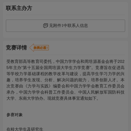
联系主办方
见附件1中联系人信息
竞赛详情
受教育部高等教育司委托，中国力学学会和周培源基金会将于202
5年主办“第十五届全国周培源大学生力学竞赛”。竞赛旨在促进高
等学校力学基础课程的教学改革与建设，提高学生学习力学的兴
趣，培养学生发现、分析、解决问题的能力，培养创新人才。本
次竞赛由《力学与实践》编委会和中国力学学会教育工作委员会
承办，中国力学学会科普工作委员会、中国人民解放军国防科技
大学、东南大学协办。现就竞赛具体事宜通知如下。
参赛对象
在校大学生及研究生