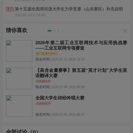
2025-05-07 11:24:36
杜*森 刚刚完成了报名
杨*昊 刚刚完成了报名
第十五届全国周培源大学生力学竞赛（山东赛区）补充说明
王*炜 刚刚完成了报名
2025-01-10 11:59:49
于*浩 刚刚完成了报名
耿* 刚刚完成了报名
猜你喜欢
2026年第二届工业互联网技术与应用挑战赛
——工业互联网专项赛道
热门竞赛TOP10
报名时间:
2026.02.25-2026.10.23
【高含金量赛事】第五届“英才计划”大学生英
语翻译大赛
火热报名中
报名时间:
2026.05.09-2026.09.08
全国大学生诗经吟唱大赛
火热报名中
报名时间:
2026.05.05-2026.08.07
全部讨论（0）