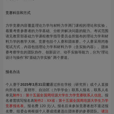
竞赛科目和方式
力学竞赛内容覆盖理论力学与材料力学两门课程的理论和实验，
着重考查参赛者的力学基础、分析并解决问题的能力。考试范围
请见教育部基础力学课程教学指导委员会所颁布的理论力学和材
料力学的教学大纲。竞赛包括个人赛和团体赛。个人赛采用闭卷
笔试方式，内容包括理论力学和材料力学（含实验内容）。团体
赛考察学生的团队协作、创新设计、动手实验等能力，分为“理论
设计与操作”和“基础力学实验” 两个赛道。
报名办法
个人赛于
2025年3月31日前
通过所在学校（研究所）或个人直接
向所在省、直辖市、自治区（力学学会）联系人报名，联系人名
单见
附件1：第十五届全国周培源大学生力学竞赛联系人信息
。报
名者需填写报名表
附件2：XX省：第十五届全国周培源大学生力学
竞赛报名表​
。报名费 120 元/人, 报名后未参加竞赛者恕不退还报
名费。组委会将根据个人赛成绩遴选出团体赛的参赛团队。
请注