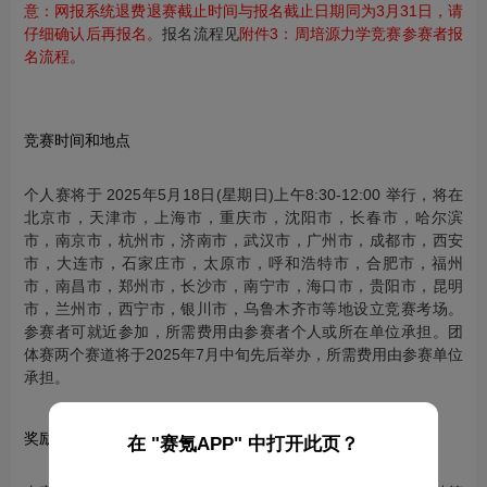
意：网报系统退费退赛截止时间与报名截止日期同为3月31日，请
仔细确认后再报名。
报名流程见
附件3：周培源力学竞赛参赛者报
名流程。
竞赛时间和地点
个人赛将于 2025年5月18日(星期日)上午8:30-12:00 举行，将在
北京市，天津市，上海市，重庆市，沈阳市，长春市，哈尔滨
市，南京市，杭州市，济南市，武汉市，广州市，成都市，西安
市，大连市，石家庄市，太原市，呼和浩特市，合肥市，福州
市，南昌市，郑州市，长沙市，南宁市，海口市，贵阳市，昆明
市，兰州市，西宁市，银川市，乌鲁木齐市等地设立竞赛考场。
参赛者可就近参加，所需费用由参赛者个人或所在单位承担。团
体赛两个赛道将于2025年7月中旬先后举办，所需费用由参赛单位
承担。
奖励办法
在 "赛氪APP" 中打开此页？