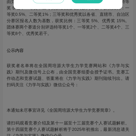
由竞赛组织委员会组织专家根据个人赛成绩评出竞赛个人赛特等
奖 5 名；一等奖和二等奖以全国报名人数为基数，获奖比例：一
等奖0.5%、二等奖1%；三等奖和优秀奖以各省、直辖市、自治区
分赛区报名人数为基数，获奖比例：三等奖 5%、优秀奖 15%。
团体赛两个赛道分别评选特等奖1个、一等奖2个、二等奖4个、三
等奖8个、优秀奖若干。
公示内容
获奖者名单将在全国周培源大学生力学竞赛网站和《力学与实
践》期刊及微信号上公布，由全国竞赛组委会授予证书。竞赛工
作动态和竞赛试题、答案将在《力学与实践》期刊陆续刊出。请
扫码关注《力学与实践》微信公众号：
本通知未尽事宜详见《全国周培源大学生力学竞赛简章》。
请扫码观看竞赛介绍及第十一届至十三届竞赛个人赛试题解析。
第十四届竞赛个人赛试题解析将于2025年初推出，最新消息请关
注《力学与实践》微信公众号。