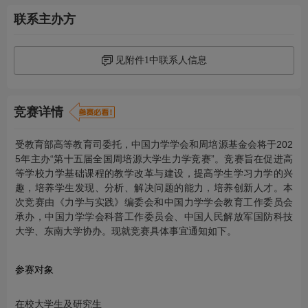
联系主办方
见附件1中联系人信息
竞赛详情
受教育部高等教育司委托，中国力学学会和周培源基金会将于202
5年主办“第十五届全国周培源大学生力学竞赛”。竞赛旨在促进高
等学校力学基础课程的教学改革与建设，提高学生学习力学的兴
趣，培养学生发现、分析、解决问题的能力，培养创新人才。本
次竞赛由《力学与实践》编委会和中国力学学会教育工作委员会
承办，中国力学学会科普工作委员会、中国人民解放军国防科技
大学、东南大学协办。现就竞赛具体事宜通知如下。
参赛对象
在校大学生及研究生