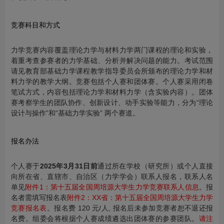
竞赛科目和方式
力学竞赛内容覆盖理论力学与材料力学两门课程的理论和实验，
着重考查参赛者的力学基础、分析并解决问题的能力。考试范围
请见教育部基础力学课程教学指导委员会所颁布的理论力学和材
料力学的教学大纲。竞赛包括个人赛和团体赛。个人赛采用闭卷
笔试方式，内容包括理论力学和材料力学（含实验内容）。团体
赛考察学生的团队协作、创新设计、动手实验等能力，分为“理论
设计与操作”和“基础力学实验” 两个赛道。
报名办法
个人赛于
2025年3月31日前
通过所在学校（研究所）或个人直接
向所在省、直辖市、自治区（力学学会）联系人报名，联系人名
单见
附件1：第十五届全国周培源大学生力学竞赛联系人信息
。报
名者需填写报名表
附件2：XX省：第十五届全国周培源大学生力学
竞赛报名表​
。报名费 120 元/人, 报名后未参加竞赛者恕不退还报
名费。组委会将根据个人赛成绩遴选出团体赛的参赛团队。
请注