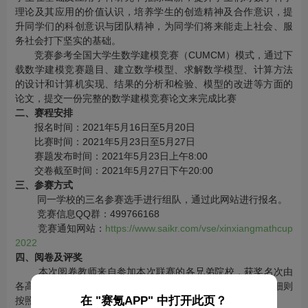
理论及其应用的价值认识，培养学生的创造精神及合作意识，提
升同学们的科创意识与团队精神，为同学们将来能走上社会、服
务社会打下坚实的基础。
竞赛参考全国大学生数学建模竞赛（CUMCM）模式，通过下
载数学建模竞赛题目、建立数学模型、求解数学模型、计算方法
的设计和计算机实现、结果的分析和检验、模型的改进等方面的
论文，提交一份完整的数学建模竞赛论文来完成比赛
二、赛程安排
报名时间：2021年5月16日至5月20日
比赛时间：2021年5月23日至5月27日
赛题发布时间：2021年5月23日上午8:00
交卷截至时间：2021年5月27日下午20:00
三、参赛方式
同一学校的三名参赛选手进行组队，通过此网站进行报名。
竞赛信息QQ群：499766168
竞赛通知网站：
https://www.saikr.com/vse/xinxiangmathcup
202
2
四、阅卷及评奖
本次阅卷教师来自参加本次联赛的各兄弟院校，获奖名次由
各高校数学建模指导教师组成的评审委员会组织评定，竞赛细则
在 "赛氪APP" 中打开此页？
按照全国大学生数学建模竞赛的标准进行。