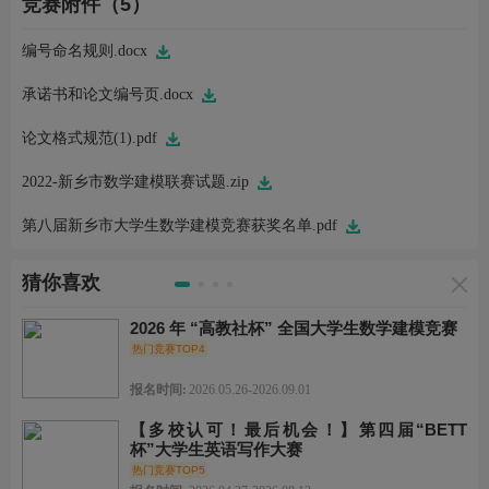
竞赛附件（5）
编号命名规则.docx
承诺书和论文编号页.docx
论文格式规范(1).pdf
2022-新乡市数学建模联赛试题.zip
第八届新乡市大学生数学建模竞赛获奖名单.pdf
猜你喜欢
2026 年 “高教社杯” 全国大学生数学建模竞赛
热门竞赛TOP4
报名时间:
2026.05.26-2026.09.01
【多校认可！最后机会！】第四届“BETT
杯”大学生英语写作大赛
热门竞赛TOP5