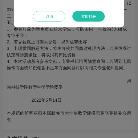
奖项设置：本次竞赛设置竞赛一等奖（10%）、二等奖（2
0%）、三等奖（30%）、成功参赛奖（20%）。其中，获得一、
二、三等奖的队伍将收到纸质证书。
取消
立即打开
五、注意事项
1、参赛对象为新乡市在校大学生，每队由同一学校的3人组成，
专业不限；
2、若交卷截止日期未交卷，视为放弃比赛；
3、出现雷同解题方法，将由各校共同商讨处理办法，若最终商讨
认定有抄袭嫌疑，将取消其评比资格；
4、本次活动所有参考文献，专业书籍均可随意查阅，若遇到电脑
操作方面或知识储备不足等方面问题可以向相关专业老师提问。
河
南科技学院数学科学学院团委
2022年5月14日
本规范的解释权归本届新乡市大学生数学建模竞赛联赛组委会所
有。