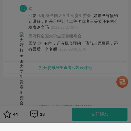
欧
回复
如果没有预约
天府杯全国大学生竞赛组委会
到讲解，但是只得到了二等奖或者三等奖还有机会
发表论文吗
2023-08-27 贵州
天府杯全国大学生竞赛组委会
回复
有的，还有机会预约，请与老师联系，还
欧
有最后一个名额
2023-08-31 四川
打开赛氪APP查看和发表评论
©
2026
赛氪
京ICP备14013810号
1
立即报名
44
18
队伍管理
队伍管理