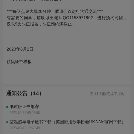
****每队点评大概20分钟，腾讯会议进行沟通交流****
有需要的同学，请联系王老师QQ1158971902，进行预约时段，
仅限9支队伍报名，队伍预约满截止。
2023年8月2日
吴*坚 刚刚完成了报名
获奖证书模板
王*翀 刚刚完成了报名
付*捷 刚刚完成了报名
王* 刚刚进行了关注
梅*索 刚刚进行了关注
王*旭 刚刚完成了报名
邹*岚 刚刚完成了报名
通知公告（14）
王*城 刚刚完成了报名
配*键 刚刚进行了关注
r*r 刚刚进行了关注
纸质版证书邮寄
吴*坚 刚刚完成了报名
2023-09-18 09:03:08
王*翀 刚刚完成了报名
付*捷 刚刚完成了报名
室温超导电子证书下载（英国应用数学协会UKAAM官网下载）
王* 刚刚进行了关注
2023-09-12 12:28:49
梅*索 刚刚进行了关注