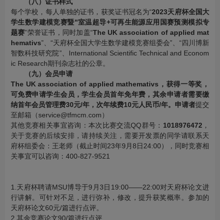
（八）证书样式
每个学校，每人单独的证书，获奖证书冠名为“
2023
天府杯全国大
学生数学建模竞赛暨
"
室温超导
+
可再生能源应用国赛预测模拟专
题赛
”荣誉证书，同时加盖“
The UK association of applied mat
hemativs
”、“天府杯全国大学生数学建模竞赛组委会”、“四川博新
智数科技研究院”、International Scientific Technical and Econom
ic Research期刊杂志社的公章。
（九）会员申请
The UK association of applied mathemativs
，获得一等奖，
可免费申请学生会员，学生会员首年免年费，其余申请者需要缴
纳首年会员管理费
30
元
/
年，次年续费
10
元人民币
/
年。申请者
提交
至邮箱（service@tfmcm.com）
其他竞赛相关事宜咨询：本次比赛交流QQ群号：
1018976472
，
关于竞赛的后续安排，请持续关注，需要开发票的同学请联系天
府杯组委会：王老师（截止时间23年9月8日24:00），同时竞赛相
关事宜可以咨询：400-827-9521
1.天府杯聘请MSU博导于9月3日19:00——22:00对天府杯论文进
行讲解。可针对不足，进行弥补，修改，提升获奖概率。参加的
天府杯论文60元/篇进行点评。
2.其余竞赛论文90/篇进行点评