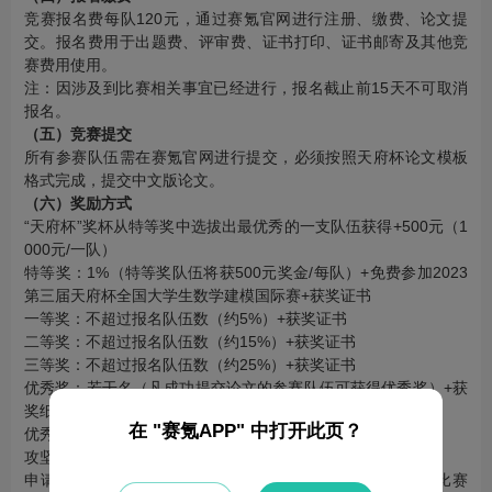
竞赛报名费每队120元，通过赛氪官网进行注册、缴费、论文提
交。报名费用于出题费、评审费、证书打印、证书邮寄及其他竞
赛费用使用。
注：因涉及到比赛相关事宜已经进行，报名截止前15天不可取消
报名。
（五）竞赛提交
所有参赛队伍需在赛氪官网进行提交，必须按照天府杯论文模板
格式完成，提交中文版论文。
（六）奖励方式
“天府杯”奖杯从特等奖中选拔出最优秀的一支队伍获得+500元（1
000元/一队）
特等奖：1%（特等奖队伍将获500元奖金/每队）+免费参加2023
第三届天府杯全国大学生数学建模国际赛+获奖证书
一等奖：不超过报名队伍数（约5%）+获奖证书
二等奖：不超过报名队伍数（约15%）+获奖证书
三等奖：不超过报名队伍数（约25%）+获奖证书
优秀奖：若干名（凡成功提交论文的参赛队伍可获得优秀奖）+获
奖纸质证书
在 "赛氪APP" 中打开此页？
优秀指导老师、优秀组织单位
攻坚克难奖、披星戴月奖、深谋远虑奖
申请条件：赛后需提交相应材料（支撑材料包括文字描述+比赛