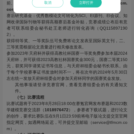
前、中、后照片等）至天府杯组委会官方邮箱（
service@tfmcm.
取消
立即打开
com
）。
赛后研究基金：优秀数模论文可转化为SCI、EI源刊、EI会议、知
网收录国际刊物等获得高额赛后基金补贴，竞赛成绩公布后有意
者可联系组委会秘书处王老师进行转化咨询（QQ115897190
2）。
获得特等奖、一等奖队伍可免费将论文发表至国际英文刊，二、
三等奖需根据论文质量进行相关修改发表。
参加2023年天府杯并获得高教社杯国赛一等奖免费参加本届2024
天府杯，并可获得2023高教社杯国赛奖金300元，国赛二等奖150
元，获奖同学请奖证书等信息，与天府杯组委会秘书长联系。由
于每个学校赛事证书发放时间不一，将在次年的2024年5月30日
左右统一发放天府杯组委会对参加天府杯同学的国赛奖金发放。
其他事项请登录竞赛官网，查看竞赛组委会的有关通知文
件。
（七）比赛流程
比赛试题将于2023年8月28日18:00在赛氪官网发布赛题和2023数
学建模竞赛交流群（
1018976472
），参赛者下载试题，进行论文
的创作，要求比赛队伍在9月1日23:59前将电子版论文提交至官网
指定网页，如遇网络延迟，可并提交至邮箱（service@tfmcm.co
m）。