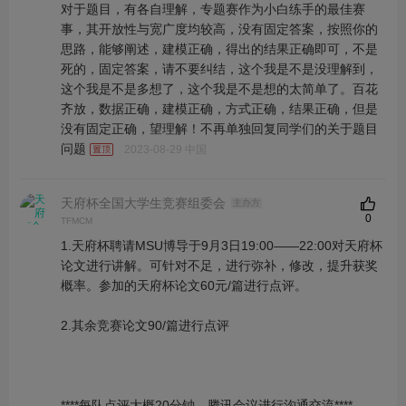
对于题目，有各自理解，专题赛作为小白练手的最佳赛
事，其开放性与宽广度均较高，没有固定答案，按照你的
思路，能够阐述，建模正确，得出的结果正确即可，不是
死的，固定答案，请不要纠结，这个我是不是没理解到，
这个我是不是多想了，这个我是不是想的太简单了。百花
齐放，数据正确，建模正确，方式正确，结果正确，但是
没有固定正确，望理解！不再单独回复同学们的关于题目
问题
2023-08-29 中国
天府杯全国大学生竞赛组委会
主办方
0
TFMCM
1.天府杯聘请MSU博导于9月3日19:00——22:00对天府杯
论文进行讲解。可针对不足，进行弥补，修改，提升获奖
概率。参加的天府杯论文60元/篇进行点评。
2.其余竞赛论文90/篇进行点评
****每队点评大概20分钟，腾讯会议进行沟通交流****