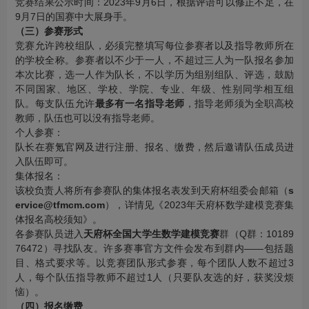
竞赛结果公示时间：2023年9月6日，根据评语可以修正不足，在
9月7日的国赛中大展身手。
（三）参赛形式
竞赛允许跨校组队，必须完整填写每位参赛者以及指导教师所在
的学校全称。参赛者以不少于一人，不超过三人为一队报名参加
本次比赛，选一人作为队长，不以学历为组别组队、评选，鼓励
不同国家、地区、学校、学院、专业、年级、性别同学相互组
队。每支队伍允许
最多有一名指导老师
，指导老师须为全职高校
教师，队伍也可以没有指导老师。
个人参赛：
队长在赛氪官网及进行注册、报名、缴费，然后邀请队伍成员进
入队伍即可。
集体报名：
该校负责人将所有参赛队的集体报名表发到天府杯组委会邮箱（
s
ervice@tfmcm.com
），详情见《2023年天府杯数学建模竞赛集
体报名高校须知》。
各参赛队员进入
天府杯全国大学生数学建模竞赛
群（Q群：10189
76472）寻找队友。许多赛事官方文件会发布到群内——包括题
目、格式要求等。以竞赛团队形式参赛，每个团队人数不超过3
人，每个队伍指导教师不超过1人（只要队友选的好，获奖没烦
恼）。
（四）报名缴费