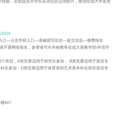
本技能，全面提高大学生英语综合运用能力，推动全国大学各类
s/2026
区入口—点击学校入口—准确填写信息—提交信息—缴费报名
申请开通网络报名，参赛者可向本校教务处或大英教学部/外语学
D四个类别，A类竞赛适用于研究生参加； B类竞赛适用于英语专
本科生参加；D类竞赛适用于体育类和艺术类本科生和非英语专
楼607