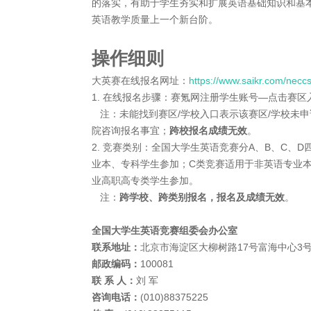
的落实，有助于学生夯实和扩展英语基础知识和基
英语教学质量上一个新台阶。
操作细则
大英赛在线报名网址：
https://www.saikr.com/necc
1. 在线报名步骤：赛氪网注册学生账号—点击赛
注：未能找到赛区/学校入口表示该赛区/学校未
院咨询报名事宜；
跨校报名成绩无效
。
2. 竞赛类别：全国大学生英语竞赛分A、B、C、
业本、专科学生参加；C类竞赛适用于非英语专业
业高职高专类学生参加。
注：
跨学校、跨类别报名，报名及成绩无效
。
全国大学生英语竞赛组委会办公室
联系地址：
北京市海淀区大柳树路17号富海中心3号
邮政编码：
100081
联 系 人：
刘 军
咨询电话：
(010)88375225