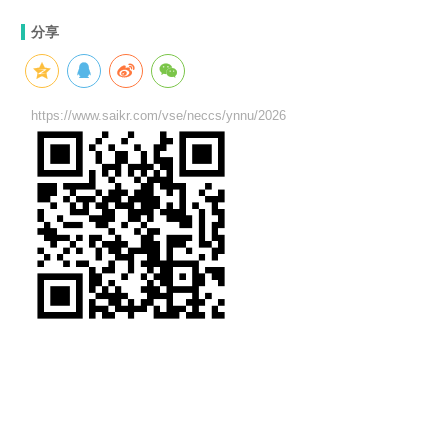
分享
https://www.saikr.com/vse/neccs/ynnu/2026