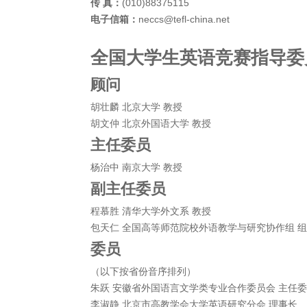
传 真：
(010)88375115
电子信箱：
neccs@tefl-china.net
全国大学生英语竞赛指导委
顾问
胡壮麟 北京大学 教授
胡文仲 北京外国语大学 教授
主任委员
杨治中 南京大学 教授
副主任委员
程慕胜 清华大学外文系 教授
包天仁 全国高等师范院校外语教学与研究协作组 
委员
（以下按省份音序排列）
朱跃 安徽省外国语言文学类专业合作委员会 主任
李淑静 北京市高教学会大学英语研究分会 理事长