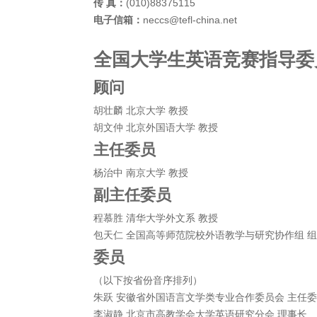
传 真：
(010)88375115
电子信箱：
neccs@tefl-china.net
全国大学生英语竞赛指导委
顾问
胡壮麟 北京大学 教授
胡文仲 北京外国语大学 教授
主任委员
杨治中 南京大学 教授
副主任委员
程慕胜 清华大学外文系 教授
包天仁 全国高等师范院校外语教学与研究协作组 
委员
（以下按省份音序排列）
朱跃 安徽省外国语言文学类专业合作委员会 主任
李淑静 北京市高教学会大学英语研究分会 理事长