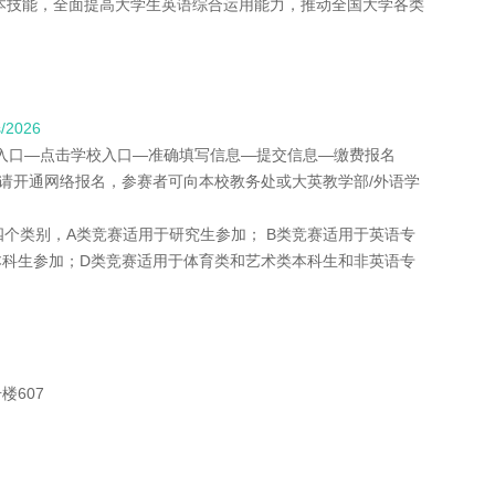
本技能，全面提高大学生英语综合运用能力，推动全国大学各类
s/2026
区入口—点击学校入口—准确填写信息—提交信息—缴费报名
申请开通网络报名，参赛者可向本校教务处或大英教学部/外语学
D四个类别，A类竞赛适用于研究生参加； B类竞赛适用于英语专
本科生参加；D类竞赛适用于体育类和艺术类本科生和非英语专
楼607