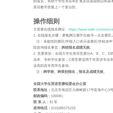
的落实，有助于学生夯实和扩展英语基础知识和基
英语教学质量上一个新台阶。
操作细则
大英赛在线报名网址：
https://www.saikr.com/necc
1. 在线报名步骤：赛氪网注册学生账号—点击赛
注：未能找到赛区/学校入口表示该赛区/学校未
院咨询报名事宜；
跨校报名成绩无效
。
2. 竞赛类别：全国大学生英语竞赛分A、B、C、
业本、专科学生参加；C类竞赛适用于非英语专业
业高职高专类学生参加。
注：
跨学校、跨类别报名，报名及成绩无效
。
全国大学生英语竞赛组委会办公室
联系地址：
北京市海淀区大柳树路17号富海中心3号
邮政编码：
100081
联 系 人：
刘 军
咨询电话：
(010)88375225