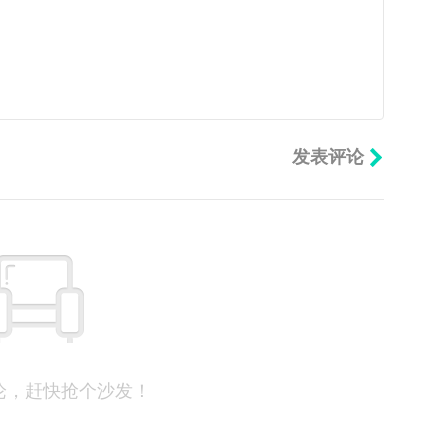
论，赶快抢个沙发！