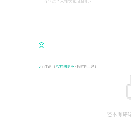
有想法？来和大家聊聊吧~
0
个讨论 （
按时间倒序
·
按时间正序
）
还木有评