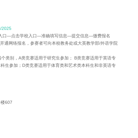
s/2025
区入口—点击学校入口—准确填写信息—提交信息—缴费报名
请开通网络报名，参赛者可向本校教务处或大英教学部/外语学院
D四个类别，A类竞赛适用于研究生参加； B类竞赛适用于英语专
本科生参加；D类竞赛适用于体育类和艺术类本科生和非英语专
楼607