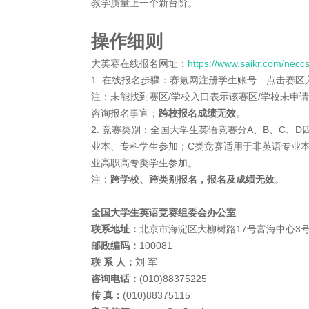
教学质量上一个新台阶。
操作细则
大英赛在线报名网址：
https://www.saikr.com/necc
1. 在线报名步骤：赛氪网注册学生账号—点击赛
注：未能找到赛区/学校入口表示该赛区/学校未申
咨询报名事宜；
跨校报名成绩无效
。
2. 竞赛类别：全国大学生英语竞赛分A、B、C、
业本、专科学生参加；C类竞赛适用于非英语专业
业高职高专类学生参加。
注：
跨学校、跨类别报名，报名及成绩无效
。
全国大学生英语竞赛组委会办公室
联系地址：
北京市海淀区大柳树路17号富海中心3号
邮政编码：
100081
联 系 人：
刘 军
咨询电话：
(010)88375225
传 真：
(010)88375115