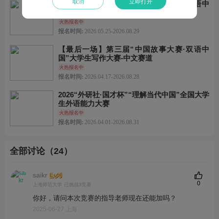
取消
立即打开
【第三场报名】第三届“中国故事大赛·双语中
用*1 刚刚进行了关注
国”大学生英语阅读大赛
奖项设置
火热报名中
初赛
报名时间:
2026.05.25-2026.08.29
二等奖：证书，各参赛高校初赛人数的30‰
【最后一场】第三届“中国故事大赛·双语中
三等奖：证书，各参赛高校初赛人数的50‰
国”大学生写作大赛-中文赛道
决赛
火热报名中
特等奖：证书，各省级赛区初赛人数的1‰
报名时间:
2026.04.17-2026.08.28
一等奖：证书，各省级赛区初赛人数的5‰
总决赛
2026“外研社·国才杯”“理解当代中国”全国大学
演讲赛：一等奖（奖杯、证书）、二等奖（奖牌、证书）、
生外语能力大赛
三等奖（奖牌、证书）、优胜奖（证书）
火热报名中
报名时间:
2026.04.01-2026.08.31
辩论赛：一等奖（奖杯、证书）、二等奖（奖牌、证书）、
三等奖（奖牌、证书）、最佳辩手（奖杯、证书）
风采大赛：一、二、三等奖（奖牌、证书）
全部讨论（24）
宗旨与目的
saikr
0
本竞赛旨在配合高等教育教学水平评估工作，贯彻落实高等院校
上海师范大学
已挑战3竞赛
各类英语教学改革精神，促进大学生英语水平的全面提高，激发
你好，请问本次竞赛的指导老师现在还能加吗？
广大大学生学习英语的兴趣，鼓励英语学习成绩优秀的大学生。
2025-06-27 上海
开展此项竞赛活动，有助于全面展示全国各高校各类英语教学水