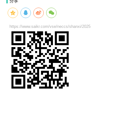
分享
https://www.saikr.com/vse/neccs/shanxi/2025