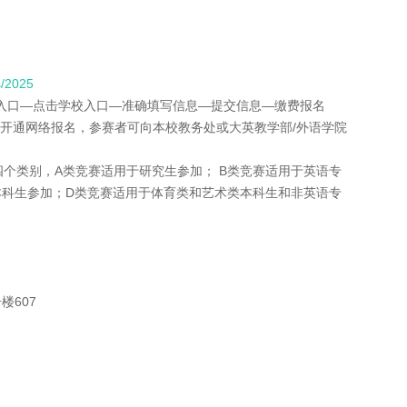
s/2025
区入口—点击学校入口—准确填写信息—提交信息—缴费报名
请开通网络报名，参赛者可向本校教务处或大英教学部/外语学院
D四个类别，A类竞赛适用于研究生参加； B类竞赛适用于英语专
本科生参加；D类竞赛适用于体育类和艺术类本科生和非英语专
楼607