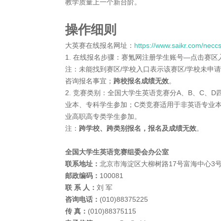
教学质量上一个新台阶。
操作细则
大英赛在线报名网址：
https://www.saikr.com/necc
1. 在线报名步骤：赛氪网注册学生账号—点击赛
注：未能找到赛区/学校入口表示该赛区/学校未申
咨询报名事宜；
跨校报名成绩无效
。
2. 竞赛类别：全国大学生英语竞赛分A、B、C、
业本、专科学生参加；C类竞赛适用于非英语专业
业高职高专类学生参加。
注：
跨学校、跨类别报名，报名及成绩无效
。
全国大学生英语竞赛组委会办公室
联系地址：
北京市海淀区大柳树路17号富海中心3号
邮政编码：
100081
联 系 人：
刘 军
咨询电话：
(010)88375225
传 真：
(010)88375115