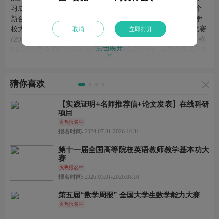
习成绩优秀的大学生，推动全国大学各阶段英语教学质量上一个
新台阶，国际英语外语教师协会中国英语外语教师协会和高等学
校大学外语教学研究会决定联合举办2025 年全国大学生英语竞赛
取消
立即打开
(2025 National English Competition for College Students，简称
点击展开
NECCS)是全国性大学生英语综合能力竞赛活动，竞赛性质属于非
盈利性教育公益事业。本届竞赛是第二十七届全国大学生英语竞
赛。
猜你喜欢
主办方
【实践证明+名师推荐信+论文发表】在线科研
全国高等师范院校外语教学与研究协作组
项目
火热报名中
报名时间:
2024.07.31-2026.10.31
协办方
第十一届全国高等院校英语教师教学基本功大
英语辅导报北京研发中心
赛
火热报名中
报名时间:
2026.05.01-2026.08.10
承办方
全国大学生英语竞赛组织委员会
第五届“数学周报” 全国大学生数学能力大赛
火热报名中