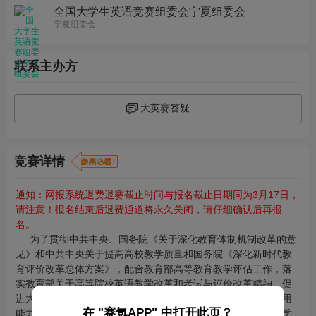
全国大学生英语竞赛组委会宁夏组委会
宁夏组委会
联系主办方
大英赛答疑
竞赛详情
通知：网报系统退费退赛截止时间与报名截止日期同为3月17日，
请注意！报名结束后退费通道将永久关闭，请仔细确认后再报
名。
为了贯彻中共中央、国务院《关于深化教育体制机制改革的意
见》和中共中央关于提高高校教学质量和国务院《深化新时代教
育评价改革总体方案》，配合教育部高等教育教学评估工作，落
实教育部关于高等院校英语教学改革和考试与评价改革精神，促
进大学各类英语教学改革的实施，全面提高大学生英语综合运用
在 "赛氪APP" 中打开此页？
能力，激发广大大学生学习英语的积极性，鼓励大学阶段英语学