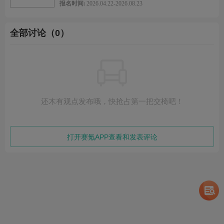
奖项设置
报名时间:
2026.04.22-2026.08.23
初赛
二等奖：证书，各参赛高校初赛人数的30‰
全部讨论（0）
三等奖：证书，各参赛高校初赛人数的50‰
决赛
特等奖：证书，各省级赛区初赛人数的1‰
一等奖：证书，各省级赛区初赛人数的5‰
总决赛
演讲赛：一等奖（奖杯、证书）、二等奖（奖牌、证书）、
还木有观点发布哦，快抢占第一把交椅吧！
三等奖（奖牌、证书）、优胜奖（证书）
辩论赛：一等奖（奖杯、证书）、二等奖（奖牌、证书）、
三等奖（奖牌、证书）、最佳辩手（奖杯、证书）
风采大赛：一、二、三等奖（奖牌、证书）
打开赛氪APP查看和发表评论
宗旨与目的
本竞赛旨在配合高等教育教学水平评估工作，贯彻落实高等院校
各类英语教学改革精神，促进大学生英语水平的全面提高，激发
广大大学生学习英语的兴趣，鼓励英语学习成绩优秀的大学生。
开展此项竞赛活动，有助于全面展示全国各高校各类英语教学水
平和教学改革的成果，保证高校教学水平评估中有关大学各类英