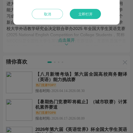
进大学各类英语教学改革的实施，全面提高大学生英语综合运用
能力，激发广大大学生学习英语的积极性，鼓励大学阶段英语学
取消
立即打开
习成绩优秀的大学生，推动全国大学各阶段英语教学质量上一个
新台阶，国际英语外语教师协会中国英语外语教师协会和高等学
校大学外语教学研究会决定联合举办2025 年全国大学生英语竞赛
(2025 National English Competition for College Students，简称
点击展开
NECCS)是全国性大学生英语综合能力竞赛活动，竞赛性质属于非
盈利性教育公益事业。本届竞赛是第二十七届全国大学生英语竞
赛。
猜你喜欢
主办方
【八月新增考场】第六届全国高校商务翻译
全国高等师范院校外语教学与研究协作组
（英语）能力挑战赛
热门竞赛TOP7
报名时间:
2026.04.14-2026.08.30
协办方
【暑期热门竞赛即将截止】（城市联赛）计算
英语辅导报北京研发中心
机素养赛道
热门竞赛TOP8
报名时间:
2026.06.17-2026.08.09
承办方
全国大学生英语竞赛组织委员会
2026年第六届《英语世界》杯全国大学生英语