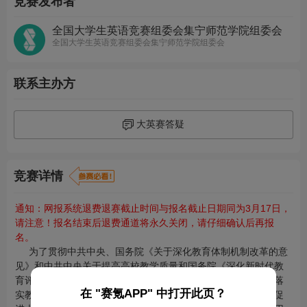
竞赛发布者
全国大学生英语竞赛组委会集宁师范学院组委会
全国大学生英语竞赛组委会集宁师范学院组委会
联系主办方
大英赛答疑
竞赛详情
通知：网报系统退费退赛截止时间与报名截止日期同为3月17日，
请注意！报名结束后退费通道将永久关闭，请仔细确认后再报
名。
为了贯彻中共中央、国务院《关于深化教育体制机制改革的意
见》和中共中央关于提高高校教学质量和国务院《深化新时代教
育评价改革总体方案》，配合教育部高等教育教学评估工作，落
在 "赛氪APP" 中打开此页？
实教育部关于高等院校英语教学改革和考试与评价改革精神，促