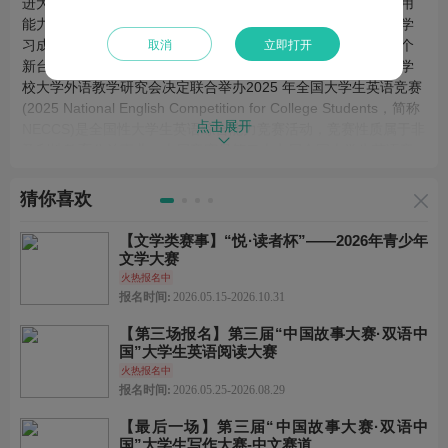
进大学各类英语教学改革的实施，全面提高大学生英语综合运用
能力，激发广大大学生学习英语的积极性，鼓励大学阶段英语学
习成绩优秀的大学生，推动全国大学各阶段英语教学质量上一个
取消
立即打开
新台阶，国际英语外语教师协会中国英语外语教师协会和高等学
校大学外语教学研究会决定联合举办2025 年全国大学生英语竞赛
(2025 National English Competition for College Students，简称
点击展开
NECCS)是全国性大学生英语综合能力竞赛活动，竞赛性质属于非
盈利性教育公益事业。本届竞赛是第二十七届全国大学生英语竞
赛。
猜你喜欢
主办方
【文学类赛事】“悦·读者杯”——2026年青少年
全国高等师范院校外语教学与研究协作组
文学大赛
火热报名中
报名时间:
2026.05.15-2026.10.31
协办方
【第三场报名】第三届“中国故事大赛·双语中
英语辅导报北京研发中心
国”大学生英语阅读大赛
火热报名中
报名时间:
2026.05.25-2026.08.29
承办方
全国大学生英语竞赛组织委员会
【最后一场】第三届“中国故事大赛·双语中
国”大学生写作大赛-中文赛道