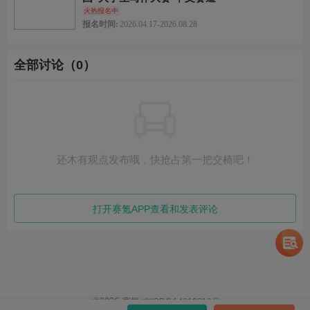
火热报名中
奖项设置
报名时间:
2026.04.17-2026.08.28
初赛
二等奖：证书，各参赛高校初赛人数的30‰
全部讨论（0）
三等奖：证书，各参赛高校初赛人数的50‰
决赛
特等奖：证书，各省级赛区初赛人数的1‰
一等奖：证书，各省级赛区初赛人数的5‰
总决赛
演讲赛：一等奖（奖杯、证书）、二等奖（奖牌、证书）、
还木有观点发布哦，快抢占第一把交椅吧！
三等奖（奖牌、证书）、优胜奖（证书）
辩论赛：一等奖（奖杯、证书）、二等奖（奖牌、证书）、
三等奖（奖牌、证书）、最佳辩手（奖杯、证书）
风采大赛：一、二、三等奖（奖牌、证书）
打开赛氪APP查看和发表评论
宗旨与目的
本竞赛旨在配合高等教育教学水平评估工作，贯彻落实高等院校
各类英语教学改革精神，促进大学生英语水平的全面提高，激发
广大大学生学习英语的兴趣，鼓励英语学习成绩优秀的大学生。
©
2026
赛氪
京ICP备14013810号
开展此项竞赛活动，有助于全面展示全国各高校各类英语教学水